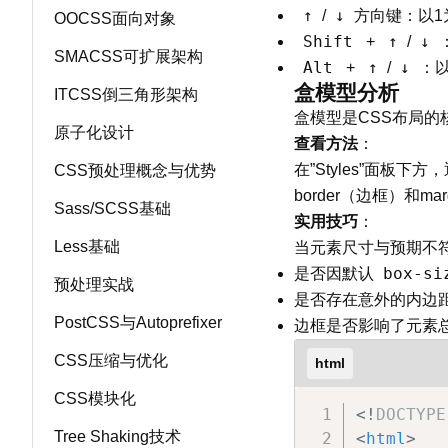
↑
↓
/
方向键：以1
OOCSS面向对象
Shift
↑
↓
+
/
SMACSS可扩展架构
Alt
↑
↓
+
/
：以
盒模型分析
ITCSS倒三角形架构
盒模型是CSS布局
原子化设计
查看方法
：
在”Styles”面板下
CSS预处理概念与优势
border（边框）和m
Sass/SCSS基础
实用技巧
：
Less基础
当元素尺寸与预期不
box-si
是否因默认
预处理实战
是否存在意外的内边
PostCSS与Autoprefixer
边框是否影响了元素
CSS压缩与优化
html
CSS模块化
<!
DOCTYPE
Tree Shaking技术
<
html
>