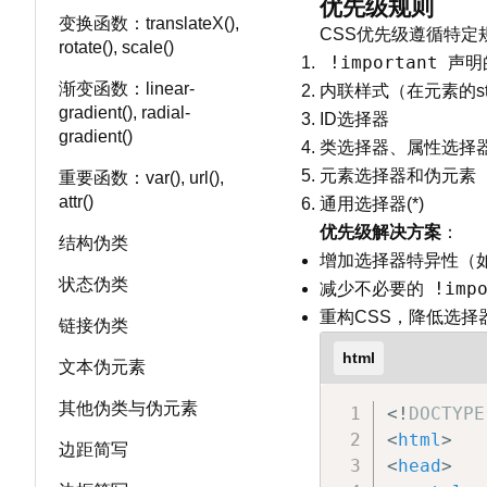
优先级规则
变换函数：translateX(),
CSS优先级遵循特定
rotate(), scale()
!important
声明
渐变函数：linear-
内联样式（在元素的st
gradient(), radial-
ID选择器
gradient()
类选择器、属性选择
元素选择器和伪元素
重要函数：var(), url(),
attr()
通用选择器(*)
优先级解决方案
：
结构伪类
增加选择器特异性（
状态伪类
!imp
减少不必要的
重构CSS，降低选择
链接伪类
html
文本伪元素
其他伪类与伪元素
<!
DOCTYPE
<
html
>
边距简写
<
head
>