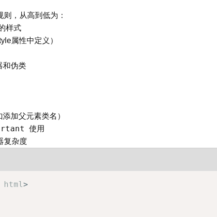
规则，从高到低为：
的样式
yle属性中定义）
器和伪类
如添加父元素类名）
ortant
使用
器复杂度
html
>