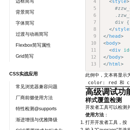
边框简写
<
style
>
    #zzw_
背景简写
    .zzw_
    div {
字体简写
</
style
过渡与动画简写
</
head
>
<
body
>
Flexbox简写属性
<
div
id
Grid简写
</
body
>
</
html
>
CSS实战应用
此例中，文本将显示
color: red
c
和
常见浏览器兼容问题
高级调试功
厂商前缀使用方法
样式覆盖检测
开发者工具可以检测并
特性检测@supports
使用方法
：
渐进增强与优雅降级
打开开发者工具，按
输入”Coverage”并选择”