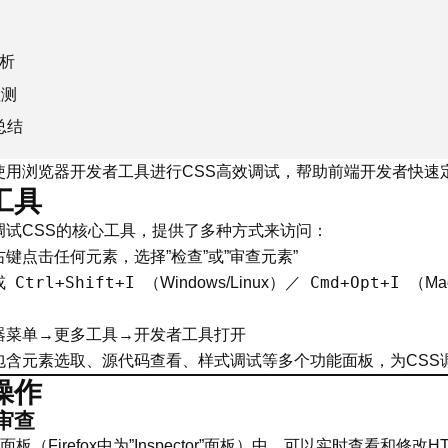
析
检测
总结
使用浏览器开发者工具进行CSS高效调试，帮助前端开发者快速
工具
调试CSS的核心工具，提供了多种方式来访问：
键点击任何元素，选择”检查”或”审查元素”
Ctrl+Shift+I
Cmd+Opt+I
或
（Windows/Linux）／
（M
器菜单→更多工具→开发者工具打开
包含元素选取、源代码查看、样式调试等多个功能面板，为CSS
操作
审查
板（Firefox中为”Inspector”面板）中，可以实时查看和修改