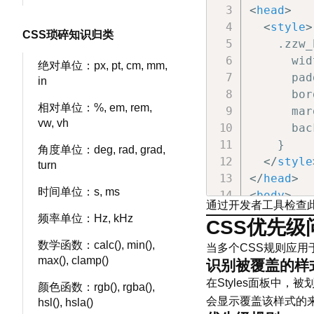
<
head
>
<
style
>
CSS琐碎知识归类
    .zzw_
      wid
绝对单位：px, pt, cm, mm,
      pad
in
      bor
相对单位：%, em, rem,
      mar
vw, vh
      bac
    }

角度单位：deg, rad, grad,
</
style
turn
</
head
>
时间单位：s, ms
<
body
>
通过开发者工具检查此元
<
div
cl
频率单位：Hz, kHz
CSS优先级
</
body
>
数学函数：calc(), min(),
</
html
>
当多个CSS规则应
max(), clamp()
识别被覆盖的样
在Styles面板中
颜色函数：rgb(), rgba(),
会显示覆盖该样式的
hsl(), hsla()