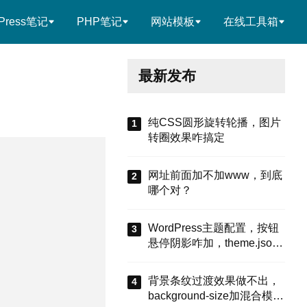
Press笔记
PHP笔记
网站模板
在线工具箱
最新发布
纯CSS圆形旋转轮播，图片
转圈效果咋搞定
网址前面加不加www，到底
哪个对？
WordPress主题配置，按钮
悬停阴影咋加，theme.json
有啥招
背景条纹过渡效果做不出，
background-size加混合模式