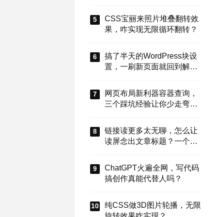
能搞定？
CSS宝丽来照片堆叠翻转效
果，咋实现无限循环翻转？
搞了半天的WordPress块设
置，一刷新页面就回到解放
前？这谁顶得住啊！别慌，
今天就来盘盘怎么把这些选
网页布局新利器容器查询，
项值真正存到块属性里，让
三个踩坑经验让你少走弯
设置不再“翻车”。
路？
链接读更多太无聊，怎么让
读屏念出文章标题？一个属
性搞定
ChatGPT火遍全网，写代码
搞创作真能代替人吗？
纯CSS做3D图片轮播，无限
旋转效果咋实现？