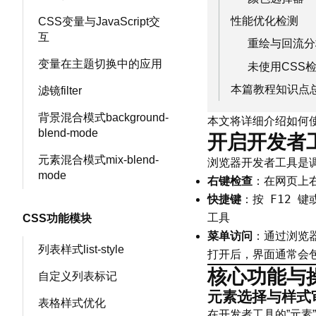
性能优化检测
CSS变量与JavaScript交
互
重绘与回流分
变量在主题切换中的应用
未使用CSS
本篇教程知识点
滤镜filter
背景混合模式background-
本文将详细介绍如何
blend-mode
开启开发者
元素混合模式mix-blend-
浏览器开发者工具是
mode
右键检查
：在网页上右
F12
快捷键
：按
键
工具
CSS功能模块
菜单访问
：通过浏览
列表样式list-style
打开后，界面通常会
核心功能与
自定义列表标记
元素选择与样式
表格样式优化
在开发者工具的”元素”面