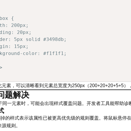
box {

th: 200px;

ding: 20px;

der: 5px solid #3498db;

gin: 15px;

kground-color: #f1f1f1;

>
素，可以清晰看到元素总宽度为250px（200+20+20+5+5）
ass
=
"
zzw_box
"
>
盒模型示例
</
div
>
问题解决
用于同一元素时，可能会出现样式覆盖问题。开发者工具能帮助诊
式
，被划掉的样式表示该属性已被更高优先级的规则覆盖。将鼠标悬停
来源规则。