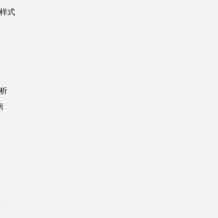
样式
析
南
查