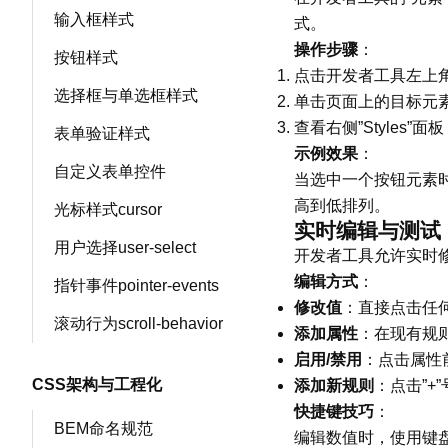
输入框样式
式。
操作步骤
：
按钮样式
点击开发者工具左上
选择框与单选框样式
单击页面上的目标元素
查看右侧”Styles
表单验证样式
示例效果
：
自定义表单控件
当选中一个按钮元素时
高到低排列。
光标样式cursor
实时编辑与测试
用户选择user-select
开发者工具允许实时
编辑方式
：
指针事件pointer-events
修改值
：直接点击任
滚动行为scroll-behavior
添加属性
：在现有规
启用/禁用
：点击属性
CSS架构与工程化
添加新规则
：点击”+
快捷键技巧
：
BEM命名规范
编辑数值时，使用键