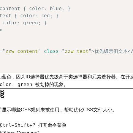
content { color: blue; }

text { color: red; }

 color: green; }

>
=
"
zzw_content
"
class
=
"
zzw_text
"
>
优先级示例文本
<
为蓝色，因为ID选择器优先级高于类选择器和元素选择器。在开
olor: green
被划掉的现象。
能
显示哪些CSS规则未被使用，帮助优化CSS文件大小。
Ctrl+Shift+P
打开命令菜单
Show Coverage”