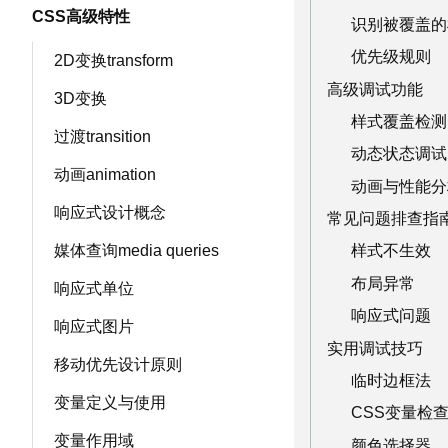
CSS高级特性
识别被覆盖的
优先级规则
2D变换transform
高级调试功能
3D变换
样式覆盖检测
过渡transition
动态状态调试
动画animation
动画与性能分
响应式设计概念
常见问题排查指
媒体查询media queries
样式不生效
布局异常
响应式单位
响应式问题
响应式图片
实用调试技巧
移动优先设计原则
临时边框法
变量定义与使用
CSS变量检
变量作用域
颜色选择器