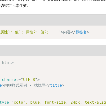
对该特定元素生效。
"
属性1: 值1; 属性2: 值2; ...
"
>
内容
</
标签名
>
html
>
charset
=
"
UTF-8
"
>
e
>
内联样式示例 - 找找网
</
title
>
tyle
=
"
color: blue; font-size: 24px; text-ali