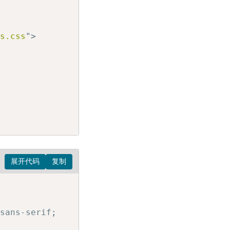
es.css
"
>
 sans-serif
;