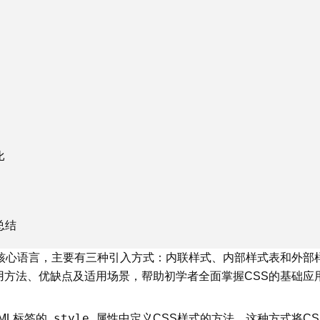
比
总结
的核心语言，主要有三种引入方式：内联样式、内部样式表和外部
用方法、优缺点及适用场景，帮助初学者全面掌握CSS的基础应
style
ML标签的
属性中定义CSS样式的方法。这种方式将C