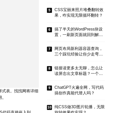
能搞定？
CSS宝丽来照片堆叠翻转效
果，咋实现无限循环翻转？
搞了半天的WordPress块设
置，一刷新页面就回到解放
前？这谁顶得住啊！别慌，
今天就来盘盘怎么把这些选
网页布局新利器容器查询，
项值真正存到块属性里，让
三个踩坑经验让你少走弯
设置不再“翻车”。
路？
链接读更多太无聊，怎么让
读屏念出文章标题？一个属
性搞定
ChatGPT火遍全网，写代码
样式表。找找网将详细
搞创作真能代替人吗？
用。
纯CSS做3D图片轮播，无限
旋转效果咋实现？
SS代码直接嵌入到