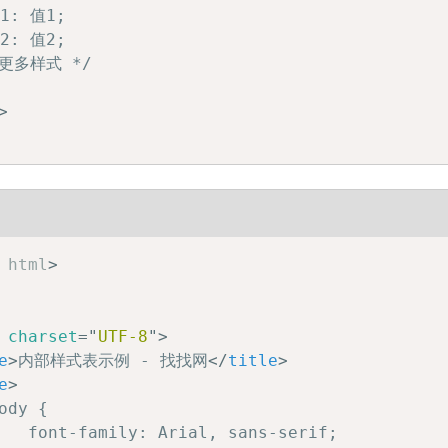
1: 值1;

2: 值2;

 更多样式 */

>
html
>
charset
=
"
UTF-8
"
>
e
>
内部样式表示例 - 找找网
</
title
>
e
>
ody {

   font-family: Arial, sans-serif;
