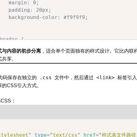
   margin: 0;

   padding: 20px;

   background-color: #f9f9f9;

header {

   color: #2c3e50;

式与内容的初步分离
，适合单个页面独有的样式设计。它比内联
   text-align: center;

式共享。
   border-bottom: 2px solid #3498db;

   padding-bottom: 15px;

.css
<link>
代码保存在独立的
文件中，然后通过
标签引入
的CSS引入方式。
content {

   line-height: 1.6;

CSS：
   color: #34495e;

   margin: 20px 0;

highlight {

stylesheet
"
type
=
"
text/css
"
href
=
"
样式表文件路径.