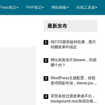
Press笔记
PHP笔记
网站模板
在线工具箱
最新发布
纯CSS圆形旋转轮播，图片
转圈效果咋搞定
网址前面加不加www，到底
哪个对？
WordPress主题配置，按钮
悬停阴影咋加，theme.json
有啥招
背景条纹过渡效果做不出，
background-size加混合模式