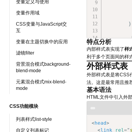
变量定义与使用
         
         
变量作用域
         
        }

CSS变量与JavaScript交
互
        .
特点分析
变量在主题切换中的应用
         
内部样式表实现了
样
         
滤镜filter
利于多个页面间的样
         
背景混合模式background-
外部样式表
         
blend-mode
        }

外部样式表是将CSS
元素混合模式mix-blend-
法。这是最常用且推荐
        .
mode
基本语法
         
HTML文件中引入外部
         
CSS功能模块
         
        }

列表样式list-style
<
head
>
        .
<
link
rel
=
"
自定义列表标记