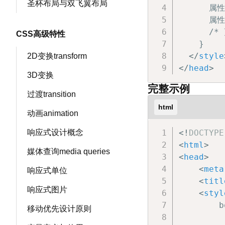
圣杯布局与双飞翼布局
      属性
      属性
      /*
CSS高级特性
    }

</
style
2D变换transform
</
head
>
3D变换
完整示例
过渡transition
html
动画animation
响应式设计概念
<!
DOCTYPE
<
html
>
媒体查询media queries
<
head
>
<
meta
响应式单位
<
titl
响应式图片
<
styl
        b
移动优先设计原则
         