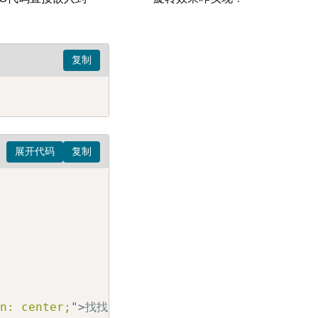
gn: center;
"
>
找找网CSS教程
</
h1
>