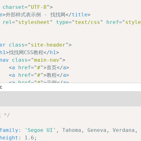
>
charset
=
"
UTF-8
"
>
id
=
"
footer
"
>
e
>
外部样式表示例 - 找找网
</
title
>
copy;
 2023 找找网 - 所有权利保留

rel
=
"
stylesheet
"
type
=
"
text/css
"
href
=
"
styl
>
er
class
=
"
site-header
"
>
h1
>
找找网CSS教程
</
h1
>
nav
class
=
"
main-nav
"
>
<
a
href
=
"
#
"
>
首页
</
a
>
<
a
href
=
"
#
"
>
教程
</
a
>
<
a
href
=
"
#
"
>
示例
</
a
>
:
<
a
href
=
"
#
"
>
参考
</
a
>
/
nav
>
der
>
 */
class
=
"
main-content
"
>
article
class
=
"
blog-post
"
>
family
:
'Segoe UI'
,
 Tahoma
,
 Geneva
,
 Verdana
,
<
h2
>
外部样式表的优势
</
h2
>
height
:
 1.6
;