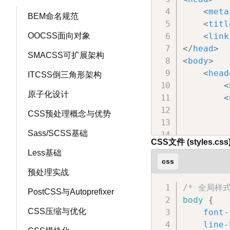
</
div
<
meta
<
div
BEM命名规范
<
titl
&
OOCSS面向对象
<
link
</
div
</
head
>
</
body
>
SMACSS可扩展架构
<
body
>
</
html
>
<
head
ITCSS倒三角形架构
<
原子化设计
<
CSS预处理概念与优势
Sass/SCSS基础
CSS文件 (styles.css)
Less基础
<
css
</
hea
预处理实战
/* 全局样式
PostCSS与Autoprefixer
<
main
body
{
<
CSS压缩与优化
font-
line-