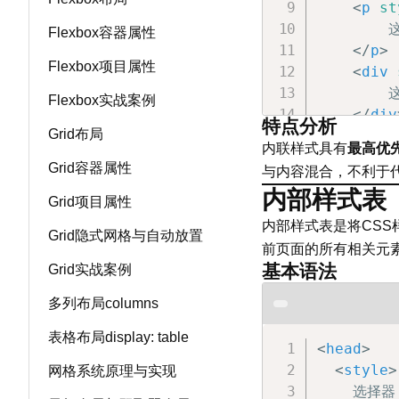
<
p
st
      
Flexbox容器属性
</
p
>
Flexbox项目属性
<
div
       
Flexbox实战案例
</
div
特点分析
Grid布局
</
body
>
内联样式具有
最高优
</
html
>
Grid容器属性
与内容混合，不利于
内部样式表
Grid项目属性
内部样式表是将CSS
Grid隐式网格与自动放置
前页面的所有相关元
基本语法
Grid实战案例
多列布局columns
表格布局display: table
<
head
>
<
style
>
网格系统原理与实现
    选择器 