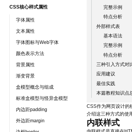
CSS核心样式属性
完整示例
特点分析
字体属性
外部样式表
文本属性
基本语法
字体图标与Web字体
完整示例
颜色表示方法
特点分析
三种引入方式对
背景属性
应用建议
渐变背景
最佳实践
盒模型概念与组成
本篇教程知识点
标准盒模型与怪异盒模型
CSS作为网页设计
内边距padding
介绍这三种方式的使
外边距margin
内联样式
内联样式是直接在HT
边框border