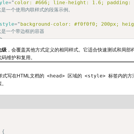
yle
=
"
color: #666; line-height: 1.6; padding:
  这是一个使用内联样式的段落示例。

style
=
"
background-color: #f0f0f0; 200px; hei
 这是一个带边框的容器

>
先级
，会覆盖其他方式定义的相同样式。它适合快速测试和局部
代码维护和复用。
<head>
<style>
样式写在HTML文档的
区域的
标签内的方
素。
{
