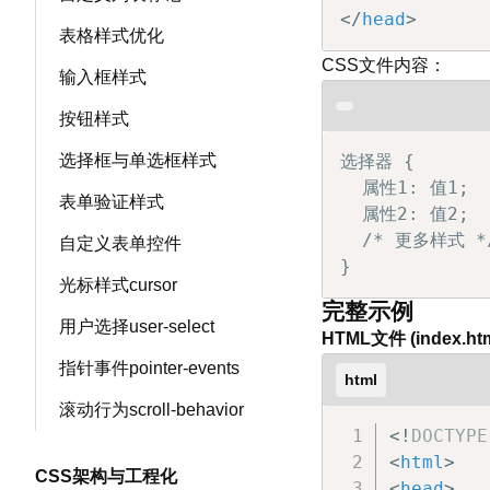
         
</
head
>
表格样式优化
         
CSS文件内容：
         
输入框样式
        }

按钮样式
        #
选择框与单选框样式
选择器 {

         
  属性1: 值1;

         
表单验证样式
  属性2: 值2;

         
  /* 更多样式 */
自定义表单控件
         
}
        }

光标样式cursor
</
sty
完整示例
用户选择user-select
</
head
>
HTML文件 (index.htm
<
body
>
指针事件pointer-events
html
<
h1
c
滚动行为scroll-behavior
<
div
<!
DOCTYPE
<
<
html
>
<
CSS架构与工程化
<
head
>