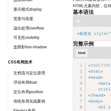
HTML元素内部，仅
显示模式display
基本语法
宽度与高度
溢出处理overflow
<
标签名
style
=
可见性visibility
完整示例
盒阴影box-shadow
html
CSS布局技术
<!
DOCTYPE
<
html
>
文档流与定位原理
<
head
>
浮动布局float
<
meta
<
titl
定位布局position
</
head
>
<
body
>
传统布局实战案例
<
h1
s
Flexbox布局