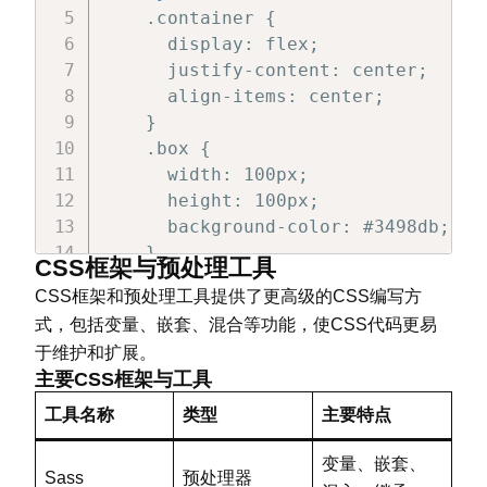
    .container {

      display: flex;

      justify-content: center;

      align-items: center;

    }

    .box {

      width: 100px;

      height: 100px;

      background-color: #3498db;

    }

CSS框架与预处理工具
</
style
>
CSS框架和预处理工具提供了更高级的CSS编写方
</
head
>
式，包括变量、嵌套、混合等功能，使CSS代码更易
<
body
>
于维护和扩展。
<
div
class
=
"
container
"
>
主要CSS框架与工具
<
div
class
=
"
box
"
>
</
div
>
</
div
>
工具名称
类型
主要特点
</
body
>
</
html
>
变量、嵌套、
Sass
预处理器