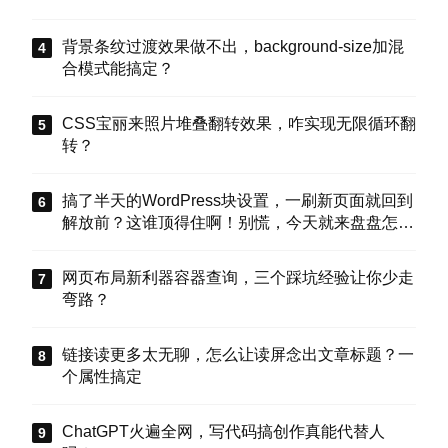
背景条纹过渡效果做不出，background-size加混
合模式能搞定？
CSS宝丽来照片堆叠翻转效果，咋实现无限循环翻
转？
搞了半天的WordPress块设置，一刷新页面就回到
解放前？这谁顶得住啊！别慌，今天就来盘盘怎么
把这些选项值真正存到块属性里，让设置不再“翻
车”。
网页布局新利器容器查询，三个踩坑经验让你少走
弯路？
链接读更多太无聊，怎么让读屏念出文章标题？一
个属性搞定
ChatGPT火遍全网，写代码搞创作真能代替人