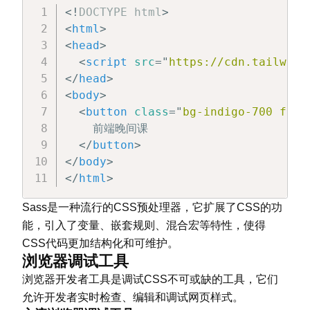
<!
DOCTYPE
html
>
<
html
>
<
head
>
<
script
src
=
"
https://cdn.tailwind
</
head
>
<
body
>
<
button
class
=
"
bg-indigo-700 font
    前端晚间课

</
button
>
</
body
>
</
html
>
Sass是一种流行的CSS预处理器，它扩展了CSS的功
能，引入了变量、嵌套规则、混合宏等特性，使得
CSS代码更加结构化和可维护。
浏览器调试工具
浏览器开发者工具是调试CSS不可或缺的工具，它们
允许开发者实时检查、编辑和调试网页样式。