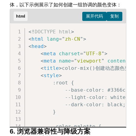
            background-size: 20px 20
体，以下示例展示了如何创建一组协调的颜色变体：
            background-color: color
        }

        }

html
</
style
>
        .transparent-box {

</
head
>
            width: 150px;

<!
DOCTYPE
html
>
<
body
>
            height: 150px;

<
html
lang
=
"
zh-CN
"
>
<
div
class
=
"
dynamic-color
"
>
</
di
            border: 1px solid #333;

<
head
>
<
div
class
=
"
hover-effect
"
>
悬停查
        }

<
meta
charset
=
"
UTF-8
"
>
</
body
>
<
meta
name
=
"
viewport
"
content
=
"
</
html
>
        .transparent-1 {

<
title
>
color-mix()创建动态颜色变体
            /* 50%红色与50%透明混合 */

<
style
>
            background-color: color
        :root {

        }

            --base-color: #3366cc;

            --light-color: white;

        .transparent-2 {

            --dark-color: black;

            /* 30%蓝色与70%透明混合 */

        }

            background-color: color
        }

        .color-palette {

6. 浏览器兼容性与降级方案
            display: flex;
