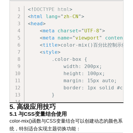
        .mixed-color-2 {

<!
DOCTYPE
html
>
            /* 在oklab颜色空间中混合绿
<
html
lang
=
"
zh-CN
"
>
            background-color: color
<
head
>
        }

<
meta
charset
=
"
UTF-8
"
>
<
meta
name
=
"
viewport
"
content
=
"
        .mixed-color-3 {

<
title
>
color-mix()百分比控制示例
</
            /* 在srgb颜色空间中混合30%
<
style
>
            background-color: color
        .color-box {

        }

            width: 200px;

</
style
>
            height: 100px;

</
head
>
            margin: 15px auto;

<
body
>
            border: 1px solid #ccc;

<
div
class
=
"
color-box mixed-col
        }

<
div
class
=
"
color-box mixed-col
5. 高级应用技巧
<
div
class
=
"
color-box mixed-col
        .example-1 {

5.1 与CSS变量结合使用
</
body
>
            /* 70%红色和30%蓝色 */

color-mix()函数与CSS变量结合可以创建动态的颜色系
</
html
>
            background-color: color
统，特别适合实现主题切换功能：
        }
