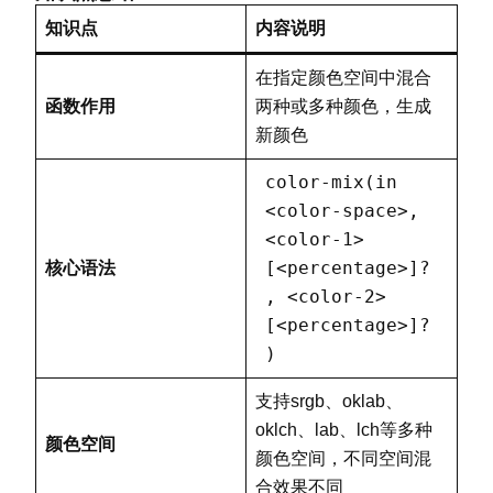
        }

            justify-content: center;
知识点
内容说明
</
style
>
            border-radius: 8px;

</
head
>
            cursor: pointer;

在指定颜色空间中混合
<
body
>
            font-weight: bold;

函数作用
两种或多种颜色，生成
<
div
class
=
"
theme-component
"
>
            background-color: #4a86e
新颜色
<
h2
>
动态主题示例
</
h2
>
            color: white;

<
p
>
此组件的颜色基于主色调和背景色
            transition: all 0.2s eas
color-mix(in
<
button
class
=
"
theme-button
        }

<color-space>,
</
div
>
<color-1>
</
body
>
        .interactive-item:hover {

[<percentage>]?
核心语法
</
html
>
            /* 悬停时变亮 */

, <color-2>
            background-color: color
[<percentage>]?
        }

)
        .interactive-item:active {

支持srgb、oklab、
            /* 点击时变暗 */

oklch、lab、lch等多种
            background-color: color
颜色空间
颜色空间，不同空间混
            transform: scale(0.95);

合效果不同