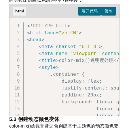
时会按比例降低原颜色的不透明度：
            margin: 20px auto;

            border: 1px solid #ccc;

html
            /* 使用CSS变量与color-mix(
            background-color: color
<!
DOCTYPE
html
>
        }

<
html
lang
=
"
zh-CN
"
>
<
head
>
        .hover-effect {

<
meta
charset
=
"
UTF-8
"
>
            width: 200px;

<
meta
name
=
"
viewport
"
content
=
"
            height: 50px;

<
title
>
color-mix()透明度处理
</
tit
            margin: 20px auto;

<
style
>
            text-align: center;

        .container {

            line-height: 50px;

            display: flex;

            cursor: pointer;

            justify-content: space-a
            background-color: color
            padding: 20px;

            transition: background-c
            background: linear-grad
        }

                        linear-grad
                        linear-grad
5.3 创建动态颜色变体
        .hover-effect:hover {

                        linear-grad
color-mix()函数非常适合创建基于主题色的动态颜色变
            /* 悬停时增加主色比例 */
