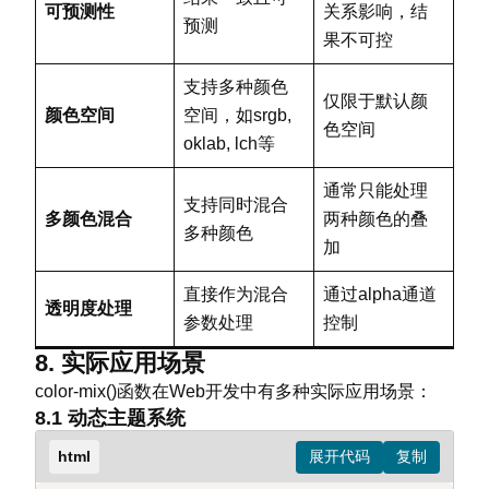
            /* 使用color-mix混合颜色 *
        }

可预测性
关系影响，结
预测
            background-color: color
</
style
>
果不可控
        }

</
head
>
<
body
>
支持多种颜色
仅限于默认颜
        /* 使用特性检测的进阶方案 */

<
div
class
=
"
color-palette
"
>
颜色空间
空间，如srgb,
色空间
        @supports (background-color
<
div
class
=
"
color-item colo
oklab, lch等
            .alternative-example {

<
div
class
=
"
color-item colo
                background-color: c
通常只能处理
<
div
class
=
"
color-item colo
支持同时混合
            }

<
div
class
=
"
color-item colo
多颜色混合
两种颜色的叠
多种颜色
        }

<
div
class
=
"
color-item colo
加
</
style
>
<
div
class
=
"
color-item colo
</
head
>
直接作为混合
通过alpha通道
</
div
>
透明度处理
<
body
>
</
body
>
参数处理
控制
<
div
class
=
"
fallback-example
"
>
<
</
html
>
8. 实际应用场景
<
div
class
=
"
alternative-example
color-mix()函数在Web开发中有多种实际应用场景：
</
body
>
8.1 动态主题系统
</
html
>
html