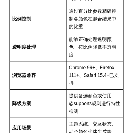
        }

通过百分比参数精确控
        .interactive-item.disabled {
比例控制
制各颜色在混合结果中
            /* 禁用状态 */

的比重
            background-color: color
            cursor: not-allowed;

能够正确处理透明颜
        }

透明度处理
色，按比例降低不透明
</
style
>
度
</
head
>
<
body
>
Chrome 99+、Firefox
<
div
class
=
"
interactive-grid
"
>
浏览器兼容
111+、Safari 15.4+已支
<
div
class
=
"
interactive-ite
持
<
div
class
=
"
interactive-ite
<
div
class
=
"
interactive-ite
提供备选颜色或使用
<
div
class
=
"
interactive-ite
降级方案
@supports规则进行特性
<
div
class
=
"
interactive-ite
检测
<
div
class
=
"
interactive-ite
</
div
>
主题系统、交互状态、
应用场景
</
body
>
动态颜色变体生成等