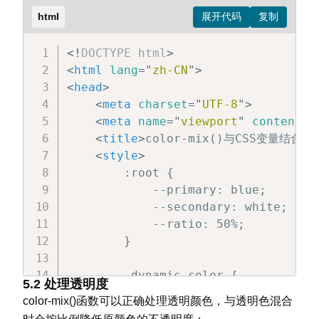
html
        .example-2 {

            /* 40%绿色和60%黄色 */

<!
DOCTYPE
html
>
            background-color: color
<
html
lang
=
"
zh-CN
"
>
        }

<
head
>
<
meta
charset
=
"
UTF-8
"
>
        .example-3 {

<
meta
name
=
"
viewport
"
content
=
"
            /* 三种颜色混合：红20%、绿30
<
title
>
color-mix()与CSS变量结合使
            background-color: color
<
style
>
        }

        :root {

</
style
>
            --primary: blue;

</
head
>
            --secondary: white;

<
body
>
            --ratio: 50%;

<
div
class
=
"
color-box example-1
        }

<
div
class
=
"
color-box example-2
<
div
class
=
"
color-box example-3
        .dynamic-color {

5.2 处理透明度
</
body
>
            width: 200px;

color-mix()函数可以正确处理透明颜色，与透明色混合
</
html
>
            height: 120px;
