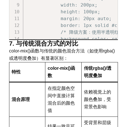
        .color-30 {

            width: 200px;

            background-color: color
            height: 100px;

        }

            margin: 20px auto;

            border: 1px solid #ccc;

        .color-50 {

            /* 降级方案：使用半透明红色 *
            background-color: color
            background-color: rgba(2
        }

7. 与传统混合方式的对比
            /* 现代浏览器使用color-mix 
color-mix()函数与传统的颜色混合方法（如使用rgba()
            background-color: color
        .color-70 {

或透明度叠加）有显著区别：
        }

            background-color: color
        }

color-mix()函
传统rgba()/透
特性
        /* 另一种降级方案：提供备选颜色 */
数
明度叠加
        .alternative-example {

        .color-100 {

            width: 200px;

            background-color: var(--
在指定颜色空
依赖视觉上的
            height: 100px;

        }

间中直接计算
混合原理
颜色叠加，受
            margin: 20px auto;

混合后的颜色
            border: 1px solid #ccc;

背景色影响
        .color-130 {

值
            /* 备选纯色 */

            background-color: color
            background-color: #806ab
            color: #eee;

受背景和层级
结果一致且可