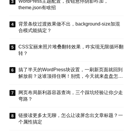
WordPress主题配置，按钮悬停阴影咋加，
theme.json有啥招
背景条纹过渡效果做不出，background-size加混
合模式能搞定？
CSS宝丽来照片堆叠翻转效果，咋实现无限循环翻
转？
搞了半天的WordPress块设置，一刷新页面就回到
解放前？这谁顶得住啊！别慌，今天就来盘盘怎么
把这些选项值真正存到块属性里，让设置不再“翻
车”。
网页布局新利器容器查询，三个踩坑经验让你少走
弯路？
链接读更多太无聊，怎么让读屏念出文章标题？一
个属性搞定