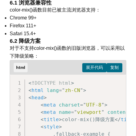
6.1 浏览器兼容性
        .transparent-3 {

            height: 200px;

color-mix()函数目前已被主流浏览器支持：
            /* 80%绿色与20%透明混合 */

            margin: 20px 0;

            background-color: color
Chrome 99+
        }

        }

Firefox 111+
</
style
>
Safari 15.4+
        .color-item {

</
head
>
6.2 降级方案
            flex: 1;

<
body
>
对于不支持color-mix()函数的旧版浏览器，可以采用以
            display: flex;

<
div
class
=
"
container
"
>
            align-items: center;

下降级策略：
<
div
class
=
"
transparent-box
            justify-content: center;
html
<
div
class
=
"
transparent-box
            color: white;

<
div
class
=
"
transparent-box
            font-weight: bold;

<!
DOCTYPE
</
div
>
html
>
            text-shadow: 1px 1px 1px
</
<
html
body
>
lang
=
"
zh-CN
"
>
        }

</
<
head
html
>
>
<
meta
charset
=
"
UTF-8
"
>
        .color-10 {

<
meta
name
=
"
viewport
"
content
=
"
            background-color: color
<
title
>
color-mix()降级方案
</
title
        }

<
style
>
        .fallback-example {
