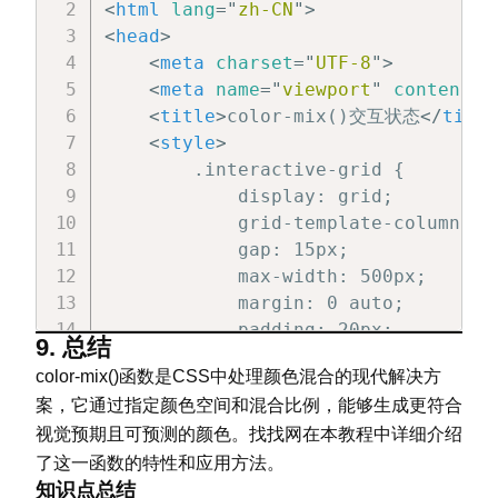
        .theme-component {

<
html
lang
=
"
zh-CN
"
>
            padding: 20px;

<
head
>
            margin: 10px;

<
meta
charset
=
"
UTF-8
"
>
            background-color: color
<
meta
name
=
"
viewport
"
content
=
"
            border: 1px solid color
<
title
>
color-mix()交互状态
</
title
            border-radius: 8px;

<
style
>
        }

        .interactive-grid {

            display: grid;

        .theme-button {

            grid-template-columns: r
            padding: 10px 20px;

            gap: 15px;

            background-color: color
            max-width: 500px;

            color: white;

            margin: 0 auto;

            border: none;

            padding: 20px;

9. 总结
            border-radius: 4px;

        }

color-mix()函数是CSS中处理颜色混合的现代解决方
            cursor: pointer;

案，它通过指定颜色空间和混合比例，能够生成更符合
        }

        .interactive-item {

视觉预期且可预测的颜色。找找网在本教程中详细介绍
            height: 80px;

        .theme-button:hover {

            display: flex;

了这一函数的特性和应用方法。
            background-color: color
知识点总结
            align-items: center;
