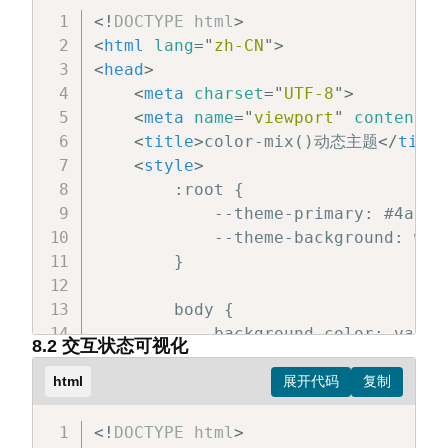
<!
DOCTYPE
html
>
<
html
lang
=
"
zh-CN
"
>
<
head
>
<
meta
charset
=
"
UTF-8
"
>
<
meta
name
=
"
viewport
"
content
=
"
<
title
>
color-mix()动态主题
</
title
<
style
>
        :root {

            --theme-primary: #4a86e8
            --theme-background: whit
        }

        body {

            background-color: var(--
8.2 交互状态可视化
            color: color-mix(in okl
            transition: all 0.3s eas
html
        }

<!
DOCTYPE
html
>