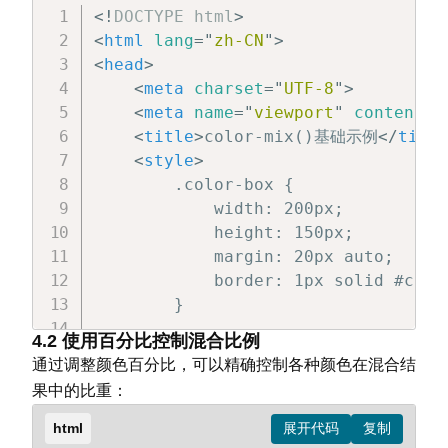
<!
DOCTYPE
html
>
<
html
lang
=
"
zh-CN
"
>
<
head
>
<
meta
charset
=
"
UTF-8
"
>
<
meta
name
=
"
viewport
"
content
=
"
<
title
>
color-mix()基础示例
</
title
<
style
>
        .color-box {

            width: 200px;

            height: 150px;

            margin: 20px auto;

            border: 1px solid #ccc;

        }

4.2 使用百分比控制混合比例
        .mixed-color-1 {

通过调整颜色百分比，可以精确控制各种颜色在混合结
            /* 在srgb颜色空间中混合红色
果中的比重：
            background-color: color-
        }

html