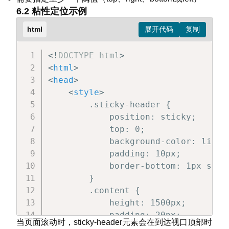
</
div
>
6.2 粘性定位示例
</
body
>
</
html
>
html
<!
DOCTYPE
html
>
<
html
>
<
head
>
<
style
>
        .sticky-header {

            position: sticky;

            top: 0;

            background-color: lightg
            padding: 10px;

            border-bottom: 1px solid
        }

        .content {

            height: 1500px;

            padding: 20px;

当页面滚动时，sticky-header元素会在到达视口顶部时
        }
