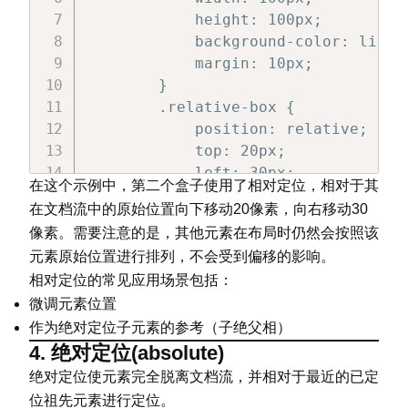
            height: 100px;

            background-color: lightb
            margin: 10px;

        }

        .relative-box {

            position: relative;

            top: 20px;

            left: 30px;

在这个示例中，第二个盒子使用了相对定位，相对于其
            background-color: lightg
在文档流中的原始位置向下移动20像素，向右移动30
        }

像素。需要注意的是，其他元素在布局时仍然会按照该
</
style
>
元素原始位置进行排列，不会受到偏移的影响。
</
head
>
相对定位的常见应用场景包括：
<
body
>
<
div
class
=
"
box
"
>
第一个盒子
</
div
>
微调元素位置
<
div
class
=
"
box relative-box
"
>
作为绝对定位子元素的参考（子绝父相）
<
div
class
=
"
box
"
>
第三个盒子
</
div
>
4. 绝对定位(absolute)
</
body
>
绝对定位使元素完全脱离文档流，并相对于最近的已定
</
html
>
位祖先元素进行定位。