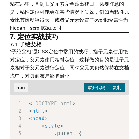
粘在那里，直到其父元素完全滚出视口。需要注意的
</
style
>
是，粘性定位可能会在某些情况下失效，例如当粘性元
</
head
>
素比其滚动容器大，或者父元素设置了overflow属性为
<
body
>
hidden、scroll或auto时。
<
div
class
=
"
content
"
>
7. 定位实战技巧
<
p
>
页面开始处的一些内容。
</
p
>
<
div
class
=
"
sticky-header
"
>
7.1 子绝父相
<
p
>
这里是一些很长很长的文本，用于
“子绝父相”是CSS定位中常用的技巧，指子元素使用绝
<
p
>
这里是一些很长很长的文本，用于
对定位，父元素使用相对定位。这样做的目的是让子元
<
p
>
这里是一些很长很长的文本，用于
素相对于父元素进行定位，同时父元素仍然保持在文档
</
div
>
流中，对页面布局影响最小。
</
body
>
html
</
html
>
<!
DOCTYPE
html
>
<
html
>
<
head
>
<
style
>
        .parent {
