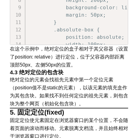
            height: 200px;

            background-color: lightg
            margin: 50px;

        }

        .absolute-box {

            position: absolute;

            width: 100px;

在这个示例中，绝对定位的盒子相对于其父容器（设置
            height: 50px;

了position: relative）进行定位，位于父容器内部距离
            background-color: lightc
顶部50px、左侧50px的位置。
            top: 50px;

4.3 绝对定位的包含块
            left: 50px;

绝对定位的元素会找祖先元素中第一个定位元素
        }

（position值不是static的元素），以该元素的填充盒作
</
style
>
为其包含块。如果找不到任何定位的祖先元素，则包含
</
head
>
<
body
>
块为整个网页（初始化包含块）。
<
div
class
=
"
container
"
>
5. 固定定位(fixed)
        父容器

固定定位使元素固定在浏览器窗口的某个位置，不会随
<
div
class
=
"
absolute-box
"
>
着页面的滚动而移动。元素脱离文档流，并且始终相对
</
div
>
于浏览器窗口进行定位。