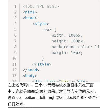
<!
DOCTYPE
html
>
<
html
>
<
head
>
<
style
>
        .box {

            width: 100px;

            height: 100px;

            background-color: lightb
            margin: 10px;

        }

</
style
>
</
head
>
<
body
>
<
div
class
=
"
box
"
>
</
div
>
在上述代码中，三个div元素会依次垂直排列在页面
<
div
class
=
"
box
"
>
</
div
>
中，这就是static定位的效果。对于静态定位的元素，
<
div
class
=
"
box
"
>
</
div
>
设置top、bottom、left、right或z-index属性都不会产生
</
body
>
任何效果。
</
html
>