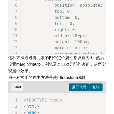
<
div
class
=
"
child
"
>
子元素（绝
            position: absolute;

</
div
>
            top: 0;

</
body
>
            bottom: 0;

</
html
>
            left: 0;

            right: 0;

            width: 200px;

            height: 100px;

            margin: auto;

            background-color: lightp
这种方法通过将元素的四个定位属性都设置为0，然后
            text-align: center;

设置margin为auto，浏览器会自动分配外边距，从而实
            line-height: 100px;

现居中效果。
        }

另一种常用的居中方法是使用transform属性：
        .container {

            position: relative;

html
            height: 300px;

            background-color: lightg
<!
DOCTYPE
html
>
        }

<
html
>
</
style
>
<
head
>