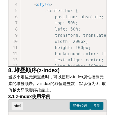
</
head
>
<
style
>
<
body
>
        .center-box {

<
div
class
=
"
container
"
>
            position: absolute;

<
div
class
=
"
center-box
"
>
居中
            top: 50%;

</
div
>
            left: 50%;

</
body
>
            transform: translate(-50
</
html
>
            width: 200px;

            height: 100px;

            background-color: lightp
            text-align: center;

            line-height: 100px;

8. 堆叠顺序(z-index)
        }

当多个定位元素重叠时，可以使用z-index属性控制元
        .container {

素的堆叠顺序。z-index的取值是整数，默认值为0，取
            position: relative;

值越大显示顺序越靠上。
            height: 300px;

8.1 z-index使用示例
            background-color: lightg
        }

html
</
style
>