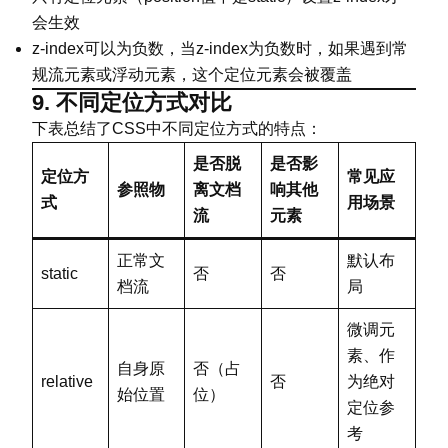
            left: 100px;

会生效
            z-index: 2;

z-index可以为负数，当z-index为负数时，如果遇到常
        }

规流元素或浮动元素，这个定位元素会被覆盖
        .box3 {

9. 不同定位方式对比
            background-color: lightg
下表总结了CSS中不同定位方式的特点：
            top: 150px;

是否脱
是否影
            left: 150px;

定位方
常见应
            z-index: 3;

参照物
离文档
响其他
式
用场景
        }

流
元素
</
style
>
正常文
默认布
</
head
>
static
否
否
<
body
>
档流
局
<
div
class
=
"
box box1
"
>
z-index: 
微调元
<
div
class
=
"
box box2
"
>
z-index: 
素、作
<
div
class
=
"
box box3
"
>
z-index: 
自身原
否（占
relative
</
body
>
否
为绝对
始位置
位）
</
html
>
定位参
考