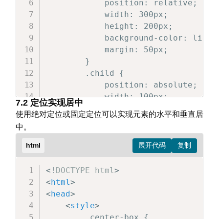
            position: relative;

            width: 300px;

            height: 200px;

            background-color: lightg
            margin: 50px;

        }

        .child {

            position: absolute;

            width: 100px;

7.2 定位实现居中
            height: 50px;

使用绝对定位或固定定位可以实现元素的水平和垂直居
            background-color: lightb
中。
            top: 20px;

            left: 30px;

html
        }

</
style
>
<!
DOCTYPE
html
>
</
head
>
<
html
>
<
body
>
<
head
>
<
div
class
=
"
parent
"
>
<
style
>
        父元素（相对定位）

        .center-box {
