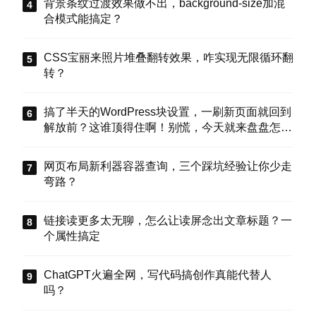
背景条纹过渡效果做不出，background-size加混
合模式能搞定？
CSS宝丽来照片堆叠翻转效果，咋实现无限循环翻
转？
搞了半天的WordPress块设置，一刷新页面就回到
解放前？这谁顶得住啊！别慌，今天就来盘盘怎么
把这些选项值真正存到块属性里，让设置不再“翻
车”。
网页布局新利器容器查询，三个踩坑经验让你少走
弯路？
链接读更多太无聊，怎么让读屏念出文章标题？一
个属性搞定
ChatGPT火遍全网，写代码搞创作真能代替人
吗？