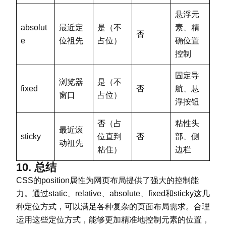
悬浮元
absolut
最近定
是（不
素、精
否
e
位祖先
占位）
确位置
控制
固定导
浏览器
是（不
fixed
否
航、悬
窗口
占位）
浮按钮
否（占
粘性头
最近滚
sticky
位直到
否
部、侧
动祖先
粘住）
边栏
10. 总结
CSS的position属性为网页布局提供了强大的控制能
力。通过static、relative、absolute、fixed和sticky这几
种定位方式，可以满足各种复杂的页面布局需求。合理
运用这些定位方式，能够更加精准地控制元素的位置，