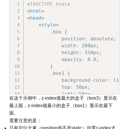
</
head
>
<!
DOCTYPE
html
>
<
body
>
<
html
>
<
div
class
=
"
container
"
>
<
head
>
<
div
class
=
"
center-box
"
>
居中
<
style
>
</
div
>
        .box {

</
body
>
            position: absolute;

</
html
>
            width: 200px;

            height: 150px;

            opacity: 0.8;

        }

        .box1 {

            background-color: lightc
            top: 50px;

            left: 50px;

在这个示例中，z-index值最大的盒子（box3）显示在
            z-index: 1;

最上面，z-index值最小的盒子（box1）显示在最下
        }

面。
        .box2 {

需要注意的是：
            background-color: lightb
只有定位元素（position值不是static）设置z-index才
            top: 100px;
