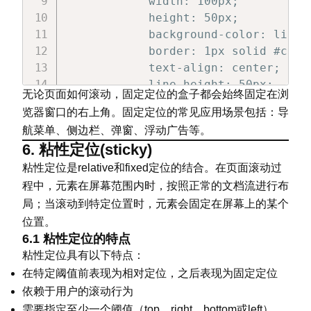
            width: 100px;

            height: 50px;

            background-color: lightg
            border: 1px solid #ccc;

            text-align: center;

            line-height: 50px;

无论页面如何滚动，固定定位的盒子都会始终固定在浏
        }

览器窗口的右上角。固定定位的常见应用场景包括：导
        .content {

航菜单、侧边栏、弹窗、浮动广告等。
            height: 1500px;

6. 粘性定位(sticky)
            padding: 20px;

        }

粘性定位是relative和fixed定位的结合。在页面滚动过
</
style
>
程中，元素在屏幕范围内时，按照正常的文档流进行布
</
head
>
局；当滚动到特定位置时，元素会固定在屏幕上的某个
<
body
>
位置。
<
div
class
=
"
fixed-box
"
>
固定定位盒
6.1 粘性定位的特点
<
div
class
=
"
content
"
>
粘性定位具有以下特点：
<
p
>
这里是一些很长很长的文本，用于
在特定阈值前表现为相对定位，之后表现为固定定位
<
p
>
这里是一些很长很长的文本，用于
依赖于用户的滚动行为
<
p
>
这里是一些很长很长的文本，用于
需要指定至少一个阈值（top、right、bottom或left）