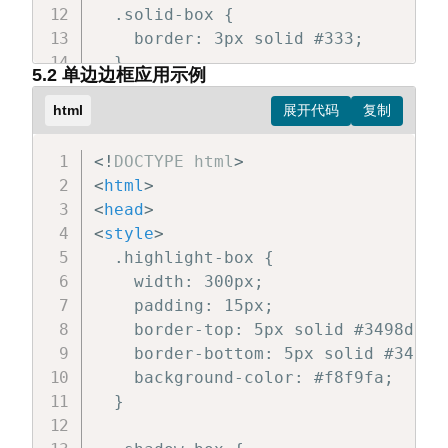
  .solid-box {

    border: 3px solid #333;

  }

5.2 单边边框应用示例
  .dashed-box {

html
    border: 2px dashed #f00;

  }

<!
DOCTYPE
html
>
<
html
>
  .dotted-box {

<
head
>
    border: 1px dotted #00f;

<
style
>
  }

  .highlight-box {

    width: 300px;

  .mixed-box {

    padding: 15px;

    border: 4px double #0a0;

    border-top: 5px solid #3498db;

    border-bottom: 5px solid #3498db
</
style
>
    background-color: #f8f9fa;

</
head
>
  }

<
body
>
<
div
class
=
"
box solid-box
"
>
实线边框