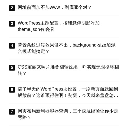
网址前面加不加www，到底哪个对？
WordPress主题配置，按钮悬停阴影咋加，
theme.json有啥招
背景条纹过渡效果做不出，background-size加混
合模式能搞定？
CSS宝丽来照片堆叠翻转效果，咋实现无限循环翻
转？
搞了半天的WordPress块设置，一刷新页面就回到
解放前？这谁顶得住啊！别慌，今天就来盘盘怎么
把这些选项值真正存到块属性里，让设置不再“翻
车”。
网页布局新利器容器查询，三个踩坑经验让你少走
弯路？