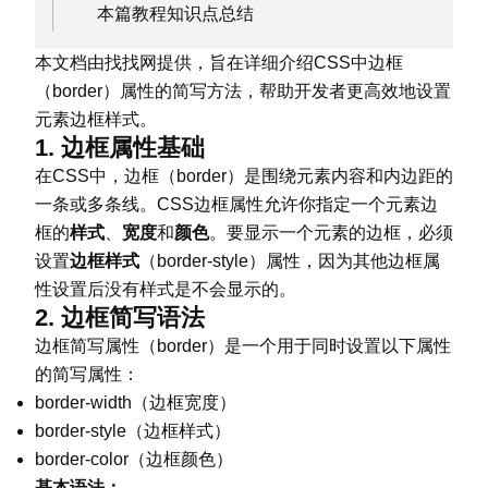
本篇教程知识点总结
本文档由找找网提供，旨在详细介绍CSS中边框
（border）属性的简写方法，帮助开发者更高效地设置
元素边框样式。
1. 边框属性基础
在CSS中，边框（border）是围绕元素内容和内边距的
一条或多条线。CSS边框属性允许你指定一个元素边
框的
样式
、
宽度
和
颜色
。要显示一个元素的边框，必须
设置
边框样式
（border-style）属性，因为其他边框属
性设置后没有样式是不会显示的。
2. 边框简写语法
边框简写属性（border）是一个用于同时设置以下属性
的简写属性：
border-width（边框宽度）
border-style（边框样式）
border-color（边框颜色）
基本语法：