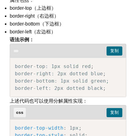
属性包括：
border-top（上边框）
border-right（右边框）
border-bottom（下边框）
border-left（左边框）
语法示例：
border-top: 1px solid red;

border-right: 2px dotted blue;

border-bottom: 1px solid green;

border-left: 2px dotted black;
上述代码也可以使用分解属性实现：
css
border-top-width
:
 1px
;
border-top-style
:
 solid
;