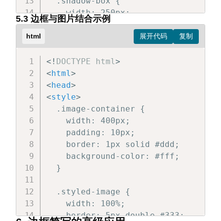
  .shadow-box {

<
div
class
=
"
box dashed-box
"
>
虚线边
    width: 250px;

5.3 边框与图片结合示例
<
div
class
=
"
box dotted-box
"
>
点线边
    padding: 20px;

<
div
class
=
"
box mixed-box
"
>
双线边框
    margin-top: 20px;

html
</
body
>
    border-left: 8px solid #e74c3c;

</
html
>
    background-color: #fff;

<!
DOCTYPE
html
>
    box-shadow: 2px 2px 5px rgba(0,0
<
html
>
<
head
>
</
style
>
<
style
>
</
head
>
  .image-container {

<
body
>
    width: 400px;

<
div
class
=
"
highlight-box
"
>
    padding: 10px;

    此元素只有上下边框，突出显示内容区域。

    border: 1px solid #ddd;

</
div
>
    background-color: #fff;

  }

<
div
class
=
"
shadow-box
"
>
    此元素只有左边框，用于突出显示重要信息。
  .styled-image {

</
div
>
    width: 100%;

</
body
>
    border: 5px double #333;
