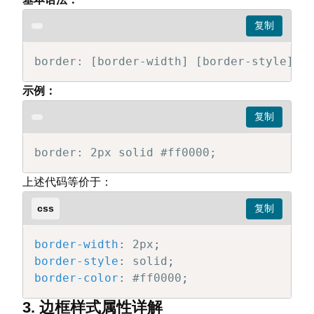
border: [border-width] [border-style] [
示例：
border: 2px solid #ff0000;
上述代码等价于：
css
border-width
:
 2px
;
border-style
:
 solid
;
border-color
:
 #ff0000
;
3. 边框样式属性详解