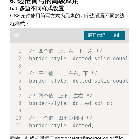
6. 边框简写的高级应用
</
html
>
  }

6.1 多边不同样式设置
CSS允许使用简写方式为元素的四个边设置不同的边
  .caption {

框样式：
    padding: 8px;

    border-top: 2px solid #e74c3c;

    margin-top: 10px;

    font-style: italic;

/* 四个值：上、右、下、左 */

border-style: dotted solid double da
</
style
>
</
head
>
/* 三个值：上、左右、下 */

<
body
>
border-style: dotted solid double;

<
div
class
=
"
image-container
"
>
<
img
src
=
"
example.jpg
"
alt
=
"
示例
/* 两个值：上下、左右 */

<
div
class
=
"
caption
"
>
border-style: dotted solid;

      此图片带有双线边框，容器有细实线边框。
</
div
>
/* 一个值：四个边相同 */

</
div
>
border-style: dotted;
</
body
>
</
html
>
同样，此模式适用于border-width和border-color属性。