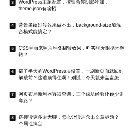
WordPress主题配置，按钮悬停阴影咋加，
theme.json有啥招
背景条纹过渡效果做不出，background-size加混
合模式能搞定？
CSS宝丽来照片堆叠翻转效果，咋实现无限循环翻
转？
搞了半天的WordPress块设置，一刷新页面就回到
解放前？这谁顶得住啊！别慌，今天就来盘盘怎么
把这些选项值真正存到块属性里，让设置不再“翻
车”。
网页布局新利器容器查询，三个踩坑经验让你少走
弯路？
链接读更多太无聊，怎么让读屏念出文章标题？一
个属性搞定