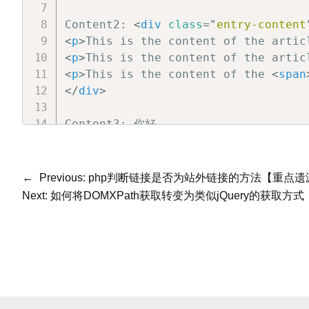
$content = '';

Content2: 
<
div
class
=
"
entry-content
// 检查是否找到了目标节点

<
p
>
This is the content of the artic
if ($contentNode) {

<
p
>
This is the content of the artic
    // 遍历目标节点的所有子节点

<
p
>
This is the content of the 
<
span
    foreach ($contentNode->childNode
</
div
>
        // 将每个子节点保存为 HTML 字
        $content .= $dom->saveHTML($
Content3: 你好

    }

This is the content of the article.

}

This is the content of the article.

This is the content of the article.
←
Previous:
php判断链接是否为站外链接的方法【重点遗
$contentNode2 = $xpath->query('//di
Next:
如何将DOMXPath获取转变为类似jQuery的获取方式
// 获取该节点及其子节点的 HTML 内容

if ($contentNode2) {

    $content2 = $dom->saveHTML($cont
} else {

    $content2 = '';

}
