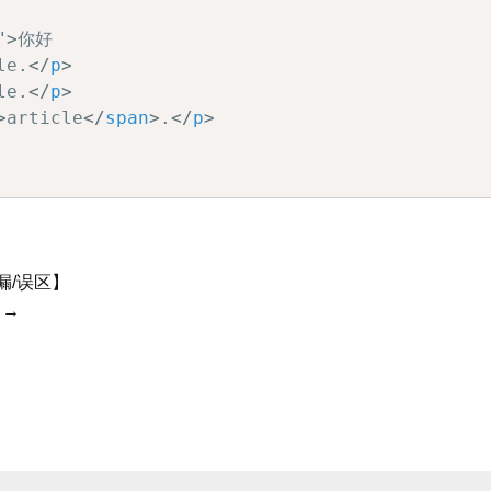
"
>
le.
</
p
>
le.
</
p
>
>
article
</
span
>
.
</
p
>
s as $childNode) {

符串并拼接到内容中

childNode);

漏/误区】
v[@class="entry-content"]')->item(0);

→
entNode2);
