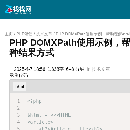
跳
至
内
容
主页
/
PHP笔记
/
技术文章
/
PHP DOMXPath使用示例，帮助理解eva
PHP DOMXPath使用示例，帮
种结果方式
2025-4-7 18:56
1,333字
6–8 分钟
in
技术文章
示例代码：
html
<?php

$html = <<<HTML

<article>

    <h2>Article Title</h2>
