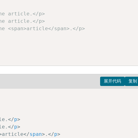
e article.</p>

e article.</p>

he <span>article</span>.</p>

h2');

[@class="entry-content"]')->item(0);

le.
</
p
>
le.
</
p
>
>
article
</
span
>
.
</
p
>