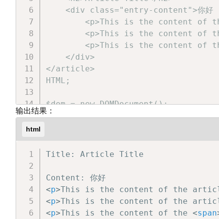
    <div class="entry-content">你好

        <p>This is the content of th
        <p>This is the content of th
        <p>This is the content of t
    </div>

</article>

HTML;

$dom = new DOMDocument();

输出结果：
@$dom->loadHTML($html);

$xpath = new DOMXPath($dom);

html
$title = $xpath->evaluate('string(//
Title: Article Title

// 查询 div 元素

$contentNode = $xpath->query('//div
<
p
>
This is the content of the artic
<
p
>
This is the content of the artic
// 初始化内容字符串

<
p
>
This is the content of the 
<
span