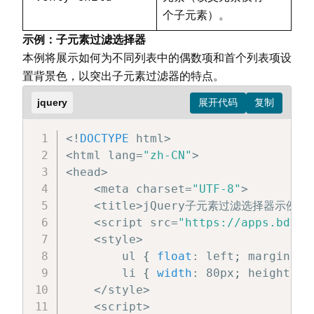
个子元素）。
示例：子元素过滤选择器
本例将展示如何为不同列表中的偶数项和首个列表项设
置背景色，以突出子元素过滤器的特点。
jquery
<
!
DOCTYPE
 html
>
<
html lang
=
"zh-CN"
>
<
head
>
<
meta charset
=
"UTF-8"
>
<
title
>
jQuery子元素过滤选择器示例
<
/
<
script src
=
"https://apps.bdimg
<
style
>
        ul 
{
float
:
 left
;
 margin
-
ri
        li 
{
width
:
 80px
;
 height
:
 2
<
/
style
>
<
script
>