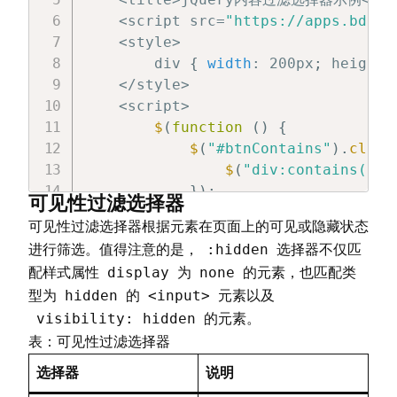
<
script src
=
"https://apps.bdimg
<
style
>
        div 
{
width
:
 200px
;
 height
:
<
/
style
>
<
script
>
$
(
function
(
)
{
$
(
"#btnContains"
)
.
click
$
(
"div:contains('内
}
)
;
可见性过滤选择器
$
(
"#btnHas"
)
.
click
(
func
可见性过滤选择器根据元素在页面上的可见或隐藏状态
$
(
"div:has(span)"
)
.
:hidden
进行筛选。值得注意的是，
选择器不仅匹
}
)
;
display
none
配样式属性
为
的元素，也匹配类
$
(
"#btnEmpty"
)
.
click
(
fu
hidden
<input>
型为
的
元素以及
$
(
"div:empty"
)
.
css
(
visibility: hidden
}
)
;
的元素。
}
)
;
表：可见性过滤选择器
<
/
script
>
选择器
说明
<
/
head
>