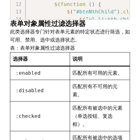
$
(
function
(
)
{
$
(
"#btnNthChild"
)
.
click
$
(
"ul li:nth-child(
表单对象属性过滤选择器
}
)
;
此类选择器专门针对表单元素的特定状态进行筛选，如
$
(
"#btnFirstChild"
)
.
cli
可用、禁用、选中或选择状态。
$
(
"ul li:first-chil
表：表单对象属性过滤选择器
}
)
;
}
)
;
选择器
说明
<
/
script
>
<
/
head
>
:enabled
匹配所有可用的元素。
<
body
>
<
button id
匹配所有不可用的元
=
"btnNthChild"
>
高亮每个
:disabled
<
button id
=
"btnFirstChild"
>
高亮
素。
<
br
/
>
<
br
/
>
匹配所有被选中的元素
<
ul
>
:checked
（单选按钮、复选
<
li
>
列表
A
-
1
<
/
li
>
<
li
>
列表
A
-
2
<
/
li
>
框）。
<
li
>
列表
A
-
3
<
/
li
>
匹配所有被选中的选项
<
/
ul
>