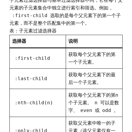
子元素过滤选择器与基本过滤选择器不同，它在每个父
$
(
"a[href*='example
元素的子元素集合中独立进行索引和筛选。例如，
}
)
;
:first-child
选取的是每个父元素下的第一个子
}
)
;
元素，而不是整个匹配集中的第一个。
<
/
script
>
<
/
head
>
表：子元素过滤选择器
<
body
>
选择器
说明
<
button id
=
"btnTitle"
>
含title属
<
button id
=
"btnHrefStartsWith"
>
获取每个父元素下的第
:first-child
<
button id
=
"btnHrefContains"
>
hr
一个子元素。
<
br
/
>
<
br
/
>
<
a href
=
"#"
 title
=
"第一个链接"
>
链
获取每个父元素下的最
:last-child
<
a href
=
"https://www.example.co
后一个子元素。
<
a href
=
"http://www.test.com/ex
<
a href
=
"#"
>
链接4
(
无特殊属性
)
<
/
a
>
获取每个父元素下的第n
<
/
body
>
:nth-child(n)
n
个子元素。
可以是数
<
/
html
>
even
odd
字、
或
。
获取父元素中唯一的子
:only-child
元素（该父元素仅有一