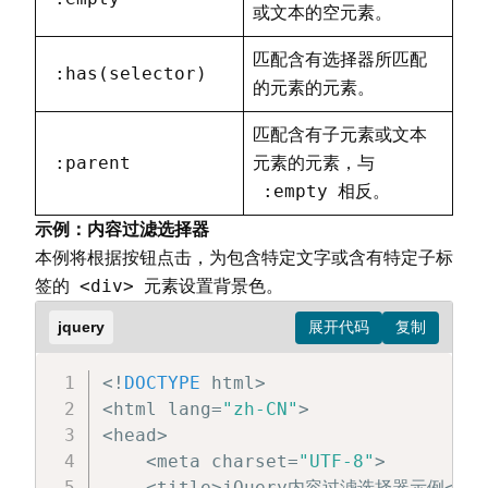
}
)
;
或文本的空元素。
}
)
;
<
/
script
>
匹配含有选择器所匹配
:has(selector)
<
/
head
>
的元素的元素。
<
body
>
匹配含有子元素或文本
<
ul
>
:parent
<
li
>
列表项 
元素的元素，与
0
(
索引
0
)
<
/
li
>
<
li
>
列表项 
1
(
索引
1
)
<
/
li
>
:empty
相反。
<
li
>
列表项 
2
(
索引
2
)
<
/
li
>
示例：内容过滤选择器
<
li
>
列表项 
3
(
索引
3
)
<
/
li
>
本例将根据按钮点击，为包含特定文字或含有特定子标
<
li
>
列表项 
4
(
索引
4
)
<
/
li
>
<div>
签的
元素设置背景色。
<
/
ul
>
<
button id
=
"btnFirst"
>
选中
:
first
jquery
<
button id
=
"btnLast"
>
选中
:
last
<
/
<
button id
=
"btnEven"
>
选中
:
even
<
/
<
!
DOCTYPE
 html
>
<
button id
=
"btnEq2"
>
选中
:
eq
(
2
)
<
/
<
html lang
=
"zh-CN"
>
<
button id
=
"btnGt2"
>
选中
:
gt
(
2
)
<
/
<
head
>
<
/
body
>
<
meta charset
=
"UTF-8"
>
<
/
html
>
<
title
>
jQuery内容过滤选择器示例
<
/
ti