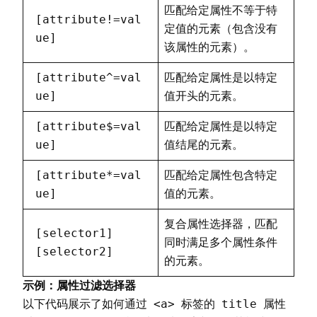
<
input type
=
"hidden"
 value
=
"我是
匹配给定属性不等于特
[attribute!=val
<
/
body
>
定值的元素（包含没有
ue]
<
/
html
>
该属性的元素）。
[attribute^=val
匹配给定属性是以特定
ue]
值开头的元素。
[attribute$=val
匹配给定属性是以特定
ue]
值结尾的元素。
[attribute*=val
匹配给定属性包含特定
ue]
值的元素。
复合属性选择器，匹配
[selector1]
同时满足多个属性条件
[selector2]
的元素。
示例：属性过滤选择器
<a>
title
以下代码展示了如何通过
标签的
属性