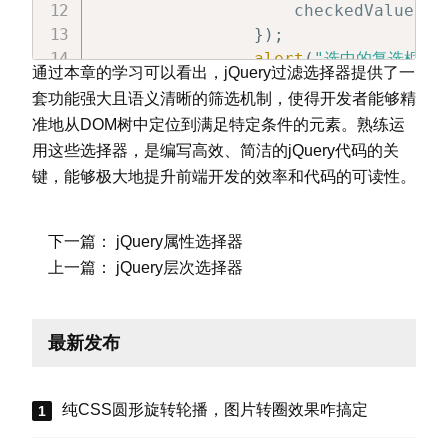
                    checkedValues
.
p
}
)
;
alert
(
"选中的复选框值:
通过本章的学习可以看出，jQuery过滤选择器提供了一
}
)
;
套功能强大且语义清晰的筛选机制，使得开发者能够精
准地从DOM树中定位到满足特定条件的元素。熟练运
$
(
"#btnGetSelected"
)
.
cl
用这些选择器，是编写高效、简洁的jQuery代码的关
let
 selectedText 
=
键，能够极大地提升前端开发的效率和代码的可读性。
alert
(
"下拉框选中的是:
}
)
;
下一篇：
jQuery属性选择器
$
(
"#btnDisableInputs"
)
.
上一篇：
jQuery层次选择器
$
(
"input:text:enabl
}
)
;
}
)
;
最新发布
<
/
script
>
<
/
head
>
<
body
>
纯CSS圆形旋转轮播，图片转圈效果咋搞定
<
form
>
爱好
: