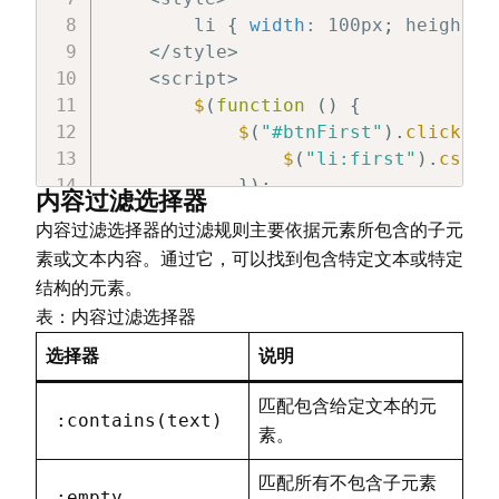
        li 
{
width
:
 100px
;
 height
:
 
<
/
style
>
<
script
>
$
(
function
(
)
{
$
(
"#btnFirst"
)
.
click
(
fu
$
(
"li:first"
)
.
css
(
"
}
)
;
内容过滤选择器
$
(
"#btnLast"
)
.
click
(
fun
内容过滤选择器的过滤规则主要依据元素所包含的子元
$
(
"li:last"
)
.
css
(
"b
素或文本内容。通过它，可以找到包含特定文本或特定
}
)
;
结构的元素。
$
(
"#btnEven"
)
.
click
(
fun
表：内容过滤选择器
$
(
"li:even"
)
.
css
(
"b
}
)
;
选择器
说明
$
(
"#btnEq2"
)
.
click
(
func
$
(
"li:eq(2)"
)
.
css
(
"
匹配包含给定文本的元
:contains(text)
}
)
;
素。
$
(
"#btnGt2"
)
.
click
(
func
$
(
"li:gt(2)"
)
.
css
(
"
匹配所有不包含子元素
:empty