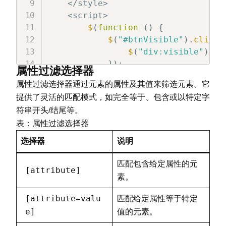
<
/
style
>
<
script
>
$
(
function
(
)
{
$
(
"#btnVisible"
)
.
click
(
$
(
"div:visible"
)
.
cs
}
)
;
属性过滤选择器
$
(
"#btnHidden"
)
.
click
(
f
属性过滤选择器通过元素的属性及其值来筛选元素。它
$
(
"div:hidden"
)
.
sho
提供了灵活的匹配模式，如完全等于、包含或以特定字
}
)
;
符串开头/结尾等。
}
)
;
表：属性过滤选择器
<
/
script
>
<
/
head
>
选择器
说明
<
body
>
<
h3
>
可见性过滤选择器
<
/
h3
>
匹配包含给定属性的元
[attribute]
<
button id
=
"btnVisible"
>
改变可见d
素。
<
button id
=
"btnHidden"
>
显示隐藏di
<
br
/
>
<
br
/
>
[attribute=valu
匹配给定属性等于特定
<
div
>
我是可见的div
<
/
div
>
e]
值的元素。
<
div style
=
"display:none;"
>
我是隐