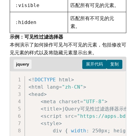
<
body
>
:visible
匹配所有可见的元素。
<
button id
=
"btnContains"
>
包含
"内
<
button id
=
"btnHas"
>
包含span元素
<
匹配所有不可见的元
:hidden
<
button id
=
"btnEmpty"
>
空元素
<
/
bu
素。
<
br
/
>
<
br
/
>
示例：可见性过滤选择器
本例演示了如何操作可见与不可见的元素，包括修改可
<
div
>
这是内容一
<
/
div
>
见元素的样式以及将隐藏元素显示出来。
<
div
>
这是内容二
<
/
div
>
<
div
>
<
/
div
>
jquery
<
div
>
<
span
>
这是span内的内容
<
/
span
<
/
body
>
<
!
DOCTYPE
 html
>
<
/
html
>
<
html lang
=
"zh-CN"
>
<
head
>
<
meta charset
=
"UTF-8"
>
<
title
>
jQuery可见性过滤选择器示例
<
/
<
script src
=
"https://apps.bdimg
<
style
>
        div 
{
width
:
 250px
;
 height
: