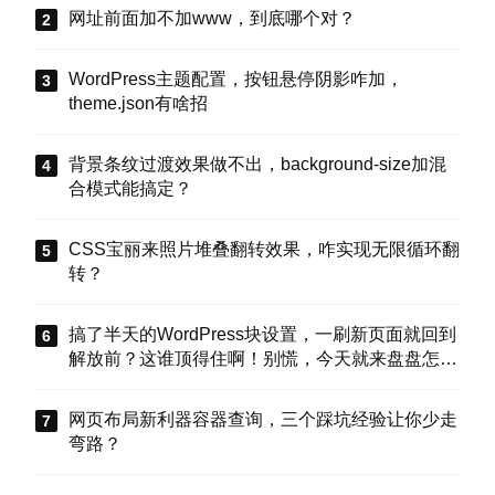
网址前面加不加www，到底哪个对？
<
input type
=
"checkbox"
 name
<
input type
=
"checkbox"
 name
<
input type
=
"checkbox"
 name
WordPress主题配置，按钮悬停阴影咋加，
<
br
/
>
<
br
/
>
theme.json有啥招
城市
:
<
select id
=
"citySelect"
>
背景条纹过渡效果做不出，background-size加混
<
option value
=
"北京"
>
北京
合模式能搞定？
<
option value
=
"上海"
 sel
<
option value
=
"广州"
>
广州
CSS宝丽来照片堆叠翻转效果，咋实现无限循环翻
<
/
select
>
转？
<
br
/
>
<
br
/
>
用户名
:
<
input type
=
"text"
 v
搞了半天的WordPress块设置，一刷新页面就回到
备注
:
<
input type
=
"text"
 val
解放前？这谁顶得住啊！别慌，今天就来盘盘怎么
<
br
/
>
<
br
/
>
把这些选项值真正存到块属性里，让设置不再“翻
<
/
form
>
车”。
<
button id
=
"btnGetChecked"
>
获取
网页布局新利器容器查询，三个踩坑经验让你少走
弯路？
<
button id
=
"btnGetSelected"
>
获取
<
button id
=
"btnDisableInputs"
>