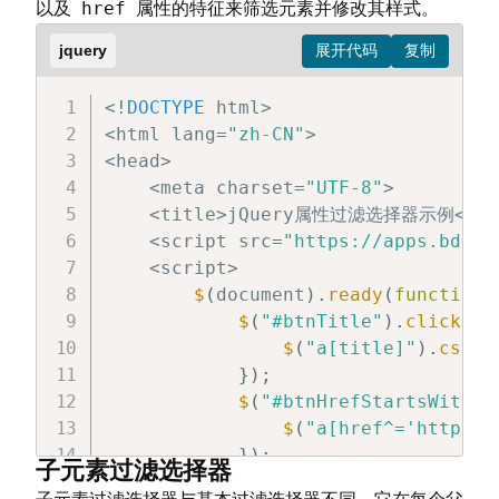
href
以及
属性的特征来筛选元素并修改其样式。
jquery
<
!
DOCTYPE
 html
>
<
html lang
=
"zh-CN"
>
<
head
>
<
meta charset
=
"UTF-8"
>
<
title
>
jQuery属性过滤选择器示例
<
/
ti
<
script src
=
"https://apps.bdimg
<
script
>
$
(
document
)
.
ready
(
function
$
(
"#btnTitle"
)
.
click
(
fu
$
(
"a[title]"
)
.
css
(
{
}
)
;
$
(
"#btnHrefStartsWith"
)
$
(
"a[href^='https']
}
)
;
子元素过滤选择器
$
(
"#btnHrefContains"
)
.
c