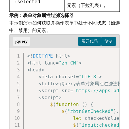
:selected
元素（下拉列表）。
<
ul
>
<
li
>
列表
B
-
1
<
/
li
>
示例：表单对象属性过滤选择器
<
li
>
列表
B
-
2
<
/
li
>
本示例演示如何获取并操作表单中处于不同状态（如选
<
li
>
列表
B
-
3
<
/
li
>
中、禁用）的元素。
<
li
>
列表
B
-
4
<
/
li
>
<
/
ul
>
jquery
<
/
body
>
<
/
html
>
<
!
DOCTYPE
 html
>
<
html lang
=
"zh-CN"
>
<
head
>
<
meta charset
=
"UTF-8"
>
<
title
>
jQuery表单对象属性过滤选择器
<
script src
=
"https://apps.bdimg
<
script
>
$
(
function
(
)
{
$
(
"#btnGetChecked"
)
.
cli
let
 checkedValues 
=
$
(
"input:checked"
)
.