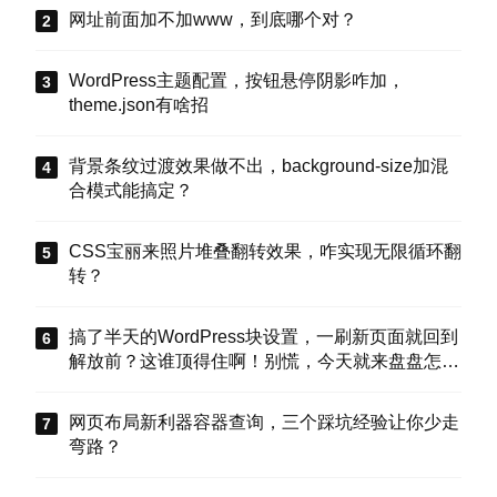
网址前面加不加www，到底哪个对？
WordPress主题配置，按钮悬停阴影咋加，
theme.json有啥招
背景条纹过渡效果做不出，background-size加混
合模式能搞定？
CSS宝丽来照片堆叠翻转效果，咋实现无限循环翻
转？
搞了半天的WordPress块设置，一刷新页面就回到
解放前？这谁顶得住啊！别慌，今天就来盘盘怎么
把这些选项值真正存到块属性里，让设置不再“翻
车”。
网页布局新利器容器查询，三个踩坑经验让你少走
弯路？