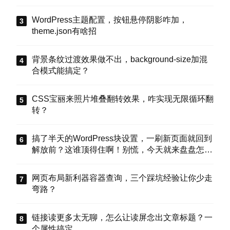
WordPress主题配置，按钮悬停阴影咋加，
theme.json有啥招
背景条纹过渡效果做不出，background-size加混
合模式能搞定？
CSS宝丽来照片堆叠翻转效果，咋实现无限循环翻
转？
搞了半天的WordPress块设置，一刷新页面就回到
解放前？这谁顶得住啊！别慌，今天就来盘盘怎么
把这些选项值真正存到块属性里，让设置不再“翻
车”。
网页布局新利器容器查询，三个踩坑经验让你少走
弯路？
链接读更多太无聊，怎么让读屏念出文章标题？一
个属性搞定