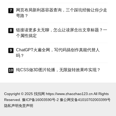
把这些选项值真正存到块属性里，让设置不再“翻
车”。
网页布局新利器容器查询，三个踩坑经验让你少走
弯路？
链接读更多太无聊，怎么让读屏念出文章标题？一
个属性搞定
ChatGPT火遍全网，写代码搞创作真能代替人
吗？
纯CSS做3D图片轮播，无限旋转效果咋实现？
Copyright © 2025 找找网 https://www.zhaozhao123.cn All Rights
Reserved.
豫ICP备16003590号-2
豫公网安备41010702003399号
隐私声明
免责声明