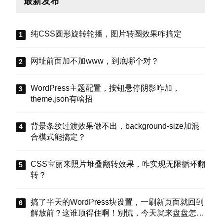
最新发布
纯CSS圆形旋转轮播，图片转圈效果咋搞定
网址前面加不加www，到底哪个对？
WordPress主题配置，按钮悬停阴影咋加，
theme.json有啥招
背景条纹过渡效果做不出，background-size加混
合模式能搞定？
CSS宝丽来照片堆叠翻转效果，咋实现无限循环翻
转？
搞了半天的WordPress块设置，一刷新页面就回到
解放前？这谁顶得住啊！别慌，今天就来盘盘怎么