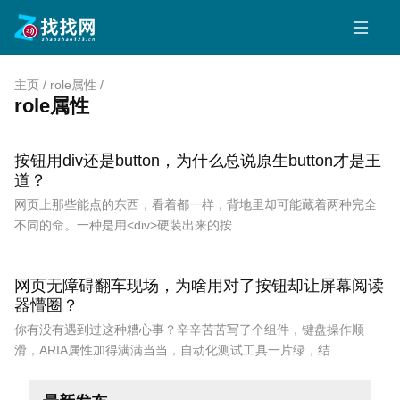
主页
/
role属性
/
role属性
按钮用div还是button，为什么总说原生button才是王
道？
网页上那些能点的东西，看着都一样，背地里却可能藏着两种完全
不同的命。一种是用<div>硬装出来的按…
网页无障碍翻车现场，为啥用对了按钮却让屏幕阅读
器懵圈？
你有没有遇到过这种糟心事？辛辛苦苦写了个组件，键盘操作顺
滑，ARIA属性加得满满当当，自动化测试工具一片绿，结…