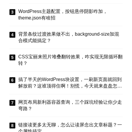
WordPress主题配置，按钮悬停阴影咋加，
theme.json有啥招
背景条纹过渡效果做不出，background-size加混
合模式能搞定？
CSS宝丽来照片堆叠翻转效果，咋实现无限循环翻
转？
搞了半天的WordPress块设置，一刷新页面就回到
解放前？这谁顶得住啊！别慌，今天就来盘盘怎么
把这些选项值真正存到块属性里，让设置不再“翻
车”。
网页布局新利器容器查询，三个踩坑经验让你少走
弯路？
链接读更多太无聊，怎么让读屏念出文章标题？一
个属性搞定