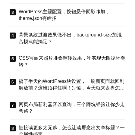
WordPress主题配置，按钮悬停阴影咋加，
theme.json有啥招
背景条纹过渡效果做不出，background-size加混
合模式能搞定？
CSS宝丽来照片堆叠翻转效果，咋实现无限循环翻
转？
搞了半天的WordPress块设置，一刷新页面就回到
解放前？这谁顶得住啊！别慌，今天就来盘盘怎么
把这些选项值真正存到块属性里，让设置不再“翻
车”。
网页布局新利器容器查询，三个踩坑经验让你少走
弯路？
链接读更多太无聊，怎么让读屏念出文章标题？一
个属性搞定