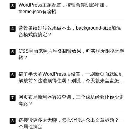
WordPress主题配置，按钮悬停阴影咋加，
theme.json有啥招
背景条纹过渡效果做不出，background-size加混
合模式能搞定？
CSS宝丽来照片堆叠翻转效果，咋实现无限循环翻
转？
搞了半天的WordPress块设置，一刷新页面就回到
解放前？这谁顶得住啊！别慌，今天就来盘盘怎么
把这些选项值真正存到块属性里，让设置不再“翻
车”。
网页布局新利器容器查询，三个踩坑经验让你少走
弯路？
链接读更多太无聊，怎么让读屏念出文章标题？一
个属性搞定