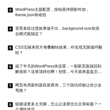
WordPress主题配置，按钮悬停阴影咋加，
theme.json有啥招
背景条纹过渡效果做不出，background-size加混
合模式能搞定？
CSS宝丽来照片堆叠翻转效果，咋实现无限循环翻
转？
搞了半天的WordPress块设置，一刷新页面就回到
解放前？这谁顶得住啊！别慌，今天就来盘盘怎么
把这些选项值真正存到块属性里，让设置不再“翻
车”。
网页布局新利器容器查询，三个踩坑经验让你少走
弯路？
链接读更多太无聊，怎么让读屏念出文章标题？一
个属性搞定