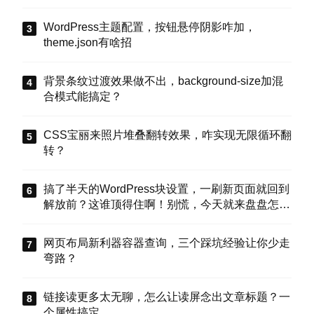
WordPress主题配置，按钮悬停阴影咋加，
theme.json有啥招
背景条纹过渡效果做不出，background-size加混
合模式能搞定？
CSS宝丽来照片堆叠翻转效果，咋实现无限循环翻
转？
搞了半天的WordPress块设置，一刷新页面就回到
解放前？这谁顶得住啊！别慌，今天就来盘盘怎么
把这些选项值真正存到块属性里，让设置不再“翻
车”。
网页布局新利器容器查询，三个踩坑经验让你少走
弯路？
链接读更多太无聊，怎么让读屏念出文章标题？一
个属性搞定