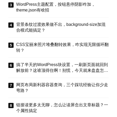
WordPress主题配置，按钮悬停阴影咋加，
theme.json有啥招
背景条纹过渡效果做不出，background-size加混
合模式能搞定？
CSS宝丽来照片堆叠翻转效果，咋实现无限循环翻
转？
搞了半天的WordPress块设置，一刷新页面就回到
解放前？这谁顶得住啊！别慌，今天就来盘盘怎么
把这些选项值真正存到块属性里，让设置不再“翻
车”。
网页布局新利器容器查询，三个踩坑经验让你少走
弯路？
链接读更多太无聊，怎么让读屏念出文章标题？一
个属性搞定