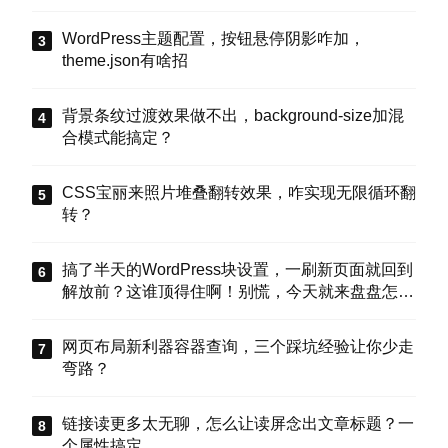
WordPress主题配置，按钮悬停阴影咋加，
theme.json有啥招
背景条纹过渡效果做不出，background-size加混
合模式能搞定？
CSS宝丽来照片堆叠翻转效果，咋实现无限循环翻
转？
搞了半天的WordPress块设置，一刷新页面就回到
解放前？这谁顶得住啊！别慌，今天就来盘盘怎么
把这些选项值真正存到块属性里，让设置不再“翻
车”。
网页布局新利器容器查询，三个踩坑经验让你少走
弯路？
链接读更多太无聊，怎么让读屏念出文章标题？一
个属性搞定