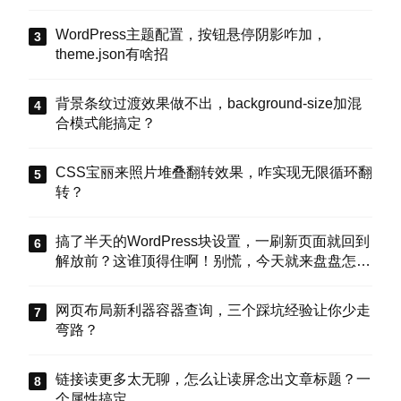
WordPress主题配置，按钮悬停阴影咋加，
theme.json有啥招
背景条纹过渡效果做不出，background-size加混
合模式能搞定？
CSS宝丽来照片堆叠翻转效果，咋实现无限循环翻
转？
搞了半天的WordPress块设置，一刷新页面就回到
解放前？这谁顶得住啊！别慌，今天就来盘盘怎么
把这些选项值真正存到块属性里，让设置不再“翻
车”。
网页布局新利器容器查询，三个踩坑经验让你少走
弯路？
链接读更多太无聊，怎么让读屏念出文章标题？一
个属性搞定