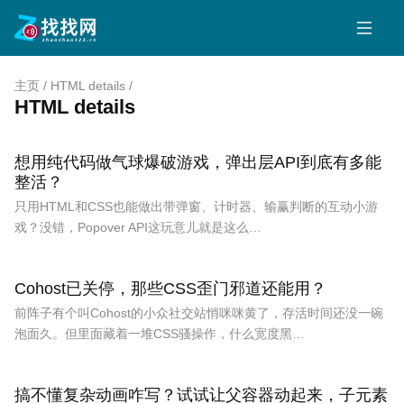
主页
/
HTML details
/
HTML details
想用纯代码做气球爆破游戏，弹出层API到底有多能
整活？
只用HTML和CSS也能做出带弹窗、计时器、输赢判断的互动小游
戏？没错，Popover API这玩意儿就是这么…
Cohost已关停，那些CSS歪门邪道还能用？
前阵子有个叫Cohost的小众社交站悄咪咪黄了，存活时间还没一碗
泡面久。但里面藏着一堆CSS骚操作，什么宽度黑…
搞不懂复杂动画咋写？试试让父容器动起来，子元素