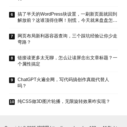
搞了半天的WordPress块设置，一刷新页面就回到
解放前？这谁顶得住啊！别慌，今天就来盘盘怎么
把这些选项值真正存到块属性里，让设置不再“翻
车”。
网页布局新利器容器查询，三个踩坑经验让你少走
弯路？
链接读更多太无聊，怎么让读屏念出文章标题？一
个属性搞定
ChatGPT火遍全网，写代码搞创作真能代替人
吗？
纯CSS做3D图片轮播，无限旋转效果咋实现？