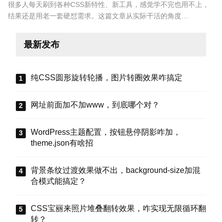
很多人每天刷到各种CSS新特性、新工具，感觉学不完也用不上，
结果还是用老一套硬怼需求。这篇文章从实际干活的角度…
最新发布
纯CSS圆形旋转轮播，图片转圈效果咋搞定
网址前面加不加www，到底哪个对？
WordPress主题配置，按钮悬停阴影咋加，
theme.json有啥招
背景条纹过渡效果做不出，background-size加混
合模式能搞定？
CSS宝丽来照片堆叠翻转效果，咋实现无限循环翻
转？