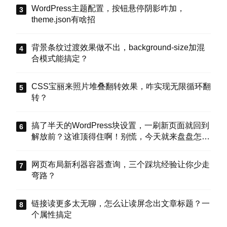
WordPress主题配置，按钮悬停阴影咋加，
theme.json有啥招
背景条纹过渡效果做不出，background-size加混
合模式能搞定？
CSS宝丽来照片堆叠翻转效果，咋实现无限循环翻
转？
搞了半天的WordPress块设置，一刷新页面就回到
解放前？这谁顶得住啊！别慌，今天就来盘盘怎么
把这些选项值真正存到块属性里，让设置不再“翻
车”。
网页布局新利器容器查询，三个踩坑经验让你少走
弯路？
链接读更多太无聊，怎么让读屏念出文章标题？一
个属性搞定