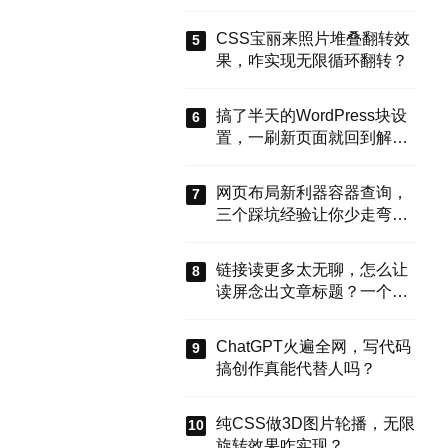
能搞定？
CSS宝丽来照片堆叠翻转效
果，咋实现无限循环翻转？
搞了半天的WordPress块设
置，一刷新页面就回到解放
前？这谁顶得住啊！别慌，
今天就来盘盘怎么把这些选
网页布局新利器容器查询，
项值真正存到块属性里，让
三个踩坑经验让你少走弯
设置不再“翻车”。
路？
链接读更多太无聊，怎么让
读屏念出文章标题？一个属
性搞定
ChatGPT火遍全网，写代码
搞创作真能代替人吗？
纯CSS做3D图片轮播，无限
旋转效果咋实现？