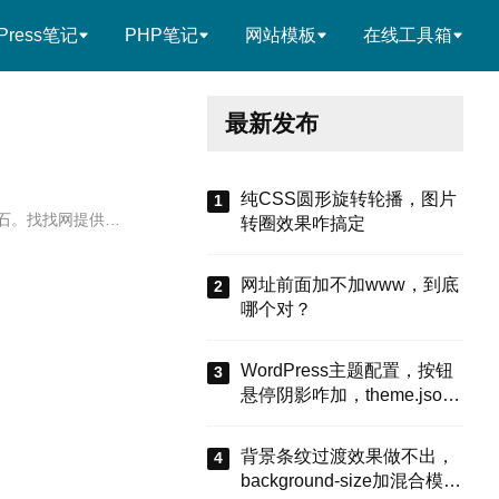
Press笔记
PHP笔记
网站模板
在线工具箱
最新发布
纯CSS圆形旋转轮播，图片
基石。找找网提供…
转圈效果咋搞定
网址前面加不加www，到底
哪个对？
WordPress主题配置，按钮
悬停阴影咋加，theme.json
有啥招
背景条纹过渡效果做不出，
background-size加混合模式