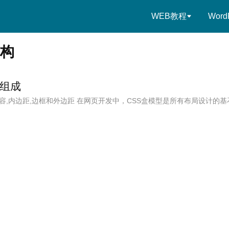
WEB教程
Word
结构
与组成
容,内边距,边框和外边距 在网页开发中，CSS盒模型是所有布局设计的