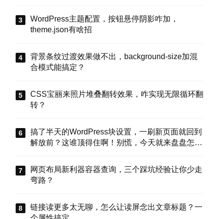
WordPress主题配置，按钮悬停阴影咋加，
theme.json有啥招
背景条纹过渡效果做不出，background-size加混
合模式能搞定？
CSS宝丽来照片堆叠翻转效果，咋实现无限循环翻
转？
搞了半天的WordPress块设置，一刷新页面就回到
解放前？这谁顶得住啊！别慌，今天就来盘盘怎么
把这些选项值真正存到块属性里，让设置不再“翻
车”。
网页布局新利器容器查询，三个踩坑经验让你少走
弯路？
链接读更多太无聊，怎么让读屏念出文章标题？一
个属性搞定