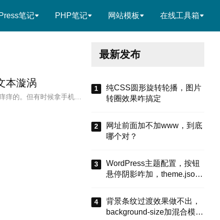
Press笔记
PHP笔记
网站模板
在线工具箱
最新发布
文本漩涡
纯CSS圆形旋转轮播，图片
痒痒的。但有时候拿手机…
转圈效果咋搞定
网址前面加不加www，到底
哪个对？
WordPress主题配置，按钮
悬停阴影咋加，theme.json
有啥招
背景条纹过渡效果做不出，
background-size加混合模式