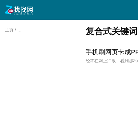
复合式关键词：
主页
/
复合式关键词：sibling-index实现文本漩涡效果
/
手机刷网页卡成P
经常在网上冲浪，看到那种