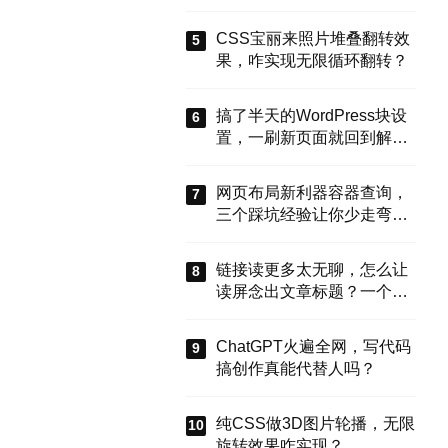
能搞定？
CSS宝丽来照片堆叠翻转效
果，咋实现无限循环翻转？
搞了半天的WordPress块设
置，一刷新页面就回到解放
前？这谁顶得住啊！别慌，
今天就来盘盘怎么把这些选
网页布局新利器容器查询，
项值真正存到块属性里，让
三个踩坑经验让你少走弯
设置不再“翻车”。
路？
链接读更多太无聊，怎么让
读屏念出文章标题？一个属
性搞定
ChatGPT火遍全网，写代码
搞创作真能代替人吗？
纯CSS做3D图片轮播，无限
旋转效果咋实现？