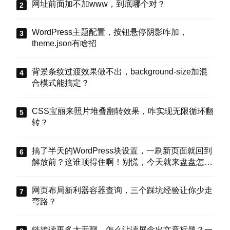
网址前面加不加www，到底哪个对？
WordPress主题配置，按钮悬停阴影咋加，
theme.json有啥招
背景条纹过渡效果做不出，background-size加混
合模式能搞定？
CSS宝丽来照片堆叠翻转效果，咋实现无限循环翻
转？
搞了半天的WordPress块设置，一刷新页面就回到
解放前？这谁顶得住啊！别慌，今天就来盘盘怎么
把这些选项值真正存到块属性里，让设置不再“翻
车”。
网页布局新利器容器查询，三个踩坑经验让你少走
弯路？
链接读更多太无聊，怎么让读屏念出文章标题？一