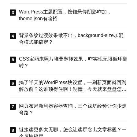
WordPress主题配置，按钮悬停阴影咋加，
theme.json有啥招
背景条纹过渡效果做不出，background-size加混
合模式能搞定？
CSS宝丽来照片堆叠翻转效果，咋实现无限循环翻
转？
搞了半天的WordPress块设置，一刷新页面就回到
解放前？这谁顶得住啊！别慌，今天就来盘盘怎么
把这些选项值真正存到块属性里，让设置不再“翻
车”。
网页布局新利器容器查询，三个踩坑经验让你少走
弯路？
链接读更多太无聊，怎么让读屏念出文章标题？一
个属性搞定