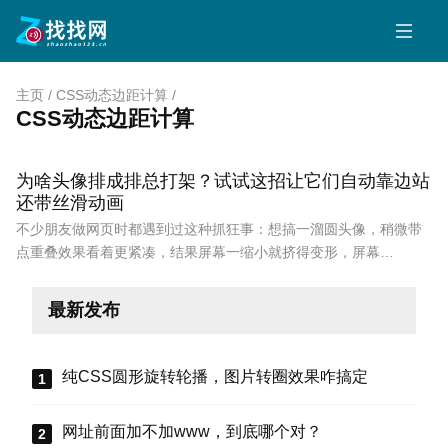
主页
/
CSS动态边距计算
/
CSS动态边距计算
为啥头像排成排总打架？试试这招让它们自动靠边站
还带丝滑动画
不少朋友做网页时都遇到过这种抓狂事：想搞一溜圆头像，稍微带
点重叠效果看着更紧凑，结果屏幕一缩小就挤得变形，屏幕…
最新发布
纯CSS圆形旋转轮播，图片转圈效果咋搞定
网址前面加不加www，到底哪个对？