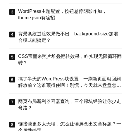
WordPress主题配置，按钮悬停阴影咋加，
theme.json有啥招
背景条纹过渡效果做不出，background-size加混
合模式能搞定？
CSS宝丽来照片堆叠翻转效果，咋实现无限循环翻
转？
搞了半天的WordPress块设置，一刷新页面就回到
解放前？这谁顶得住啊！别慌，今天就来盘盘怎么
把这些选项值真正存到块属性里，让设置不再“翻
车”。
网页布局新利器容器查询，三个踩坑经验让你少走
弯路？
链接读更多太无聊，怎么让读屏念出文章标题？一
个属性搞定