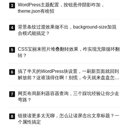
WordPress主题配置，按钮悬停阴影咋加，
theme.json有啥招
背景条纹过渡效果做不出，background-size加混
合模式能搞定？
CSS宝丽来照片堆叠翻转效果，咋实现无限循环翻
转？
搞了半天的WordPress块设置，一刷新页面就回到
解放前？这谁顶得住啊！别慌，今天就来盘盘怎么
把这些选项值真正存到块属性里，让设置不再“翻
车”。
网页布局新利器容器查询，三个踩坑经验让你少走
弯路？
链接读更多太无聊，怎么让读屏念出文章标题？一
个属性搞定