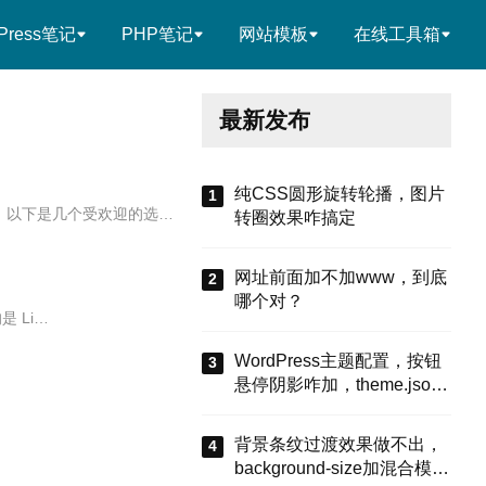
Press笔记
PHP笔记
网站模板
在线工具箱
最新发布
纯CSS圆形旋转轮播，图片
。以下是几个受欢迎的选…
转圈效果咋搞定
网址前面加不加www，到底
哪个对？
 Li…
WordPress主题配置，按钮
悬停阴影咋加，theme.json
有啥招
背景条纹过渡效果做不出，
background-size加混合模式