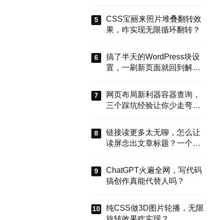
能搞定？
CSS宝丽来照片堆叠翻转效
果，咋实现无限循环翻转？
搞了半天的WordPress块设
置，一刷新页面就回到解放
前？这谁顶得住啊！别慌，
今天就来盘盘怎么把这些选
网页布局新利器容器查询，
项值真正存到块属性里，让
三个踩坑经验让你少走弯
设置不再“翻车”。
路？
链接读更多太无聊，怎么让
读屏念出文章标题？一个属
性搞定
ChatGPT火遍全网，写代码
搞创作真能代替人吗？
纯CSS做3D图片轮播，无限
旋转效果咋实现？