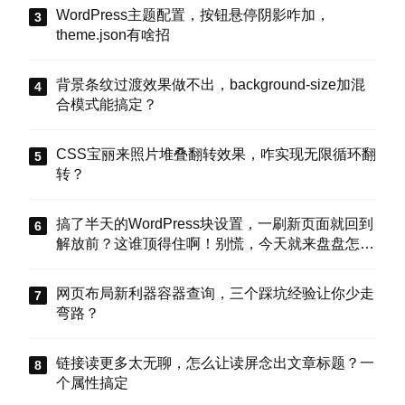
WordPress主题配置，按钮悬停阴影咋加，
theme.json有啥招
背景条纹过渡效果做不出，background-size加混
合模式能搞定？
CSS宝丽来照片堆叠翻转效果，咋实现无限循环翻
转？
搞了半天的WordPress块设置，一刷新页面就回到
解放前？这谁顶得住啊！别慌，今天就来盘盘怎么
把这些选项值真正存到块属性里，让设置不再“翻
车”。
网页布局新利器容器查询，三个踩坑经验让你少走
弯路？
链接读更多太无聊，怎么让读屏念出文章标题？一
个属性搞定