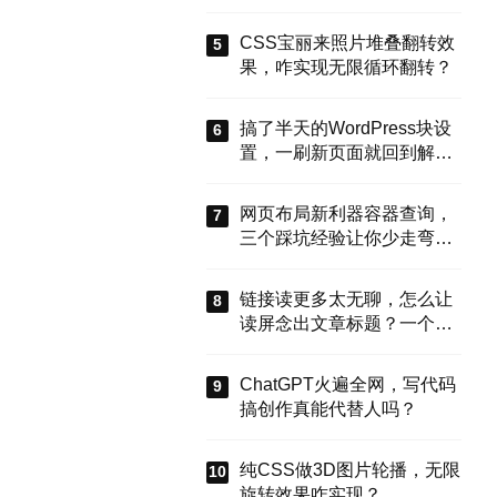
能搞定？
CSS宝丽来照片堆叠翻转效
果，咋实现无限循环翻转？
搞了半天的WordPress块设
置，一刷新页面就回到解放
前？这谁顶得住啊！别慌，
今天就来盘盘怎么把这些选
网页布局新利器容器查询，
项值真正存到块属性里，让
三个踩坑经验让你少走弯
设置不再“翻车”。
路？
链接读更多太无聊，怎么让
读屏念出文章标题？一个属
性搞定
ChatGPT火遍全网，写代码
搞创作真能代替人吗？
纯CSS做3D图片轮播，无限
旋转效果咋实现？