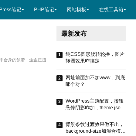
Press笔记
PHP笔记
网站模板
在线工具箱
最新发布
纯CSS圆形旋转轮播，图片
不合身的领带，歪歪扭扭…
转圈效果咋搞定
网址前面加不加www，到底
哪个对？
WordPress主题配置，按钮
悬停阴影咋加，theme.json
有啥招
背景条纹过渡效果做不出，
background-size加混合模式