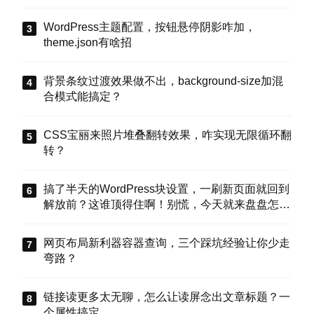
WordPress主题配置，按钮悬停阴影咋加，
theme.json有啥招
背景条纹过渡效果做不出，background-size加混
合模式能搞定？
CSS宝丽来照片堆叠翻转效果，咋实现无限循环翻
转？
搞了半天的WordPress块设置，一刷新页面就回到
解放前？这谁顶得住啊！别慌，今天就来盘盘怎么
把这些选项值真正存到块属性里，让设置不再“翻
车”。
网页布局新利器容器查询，三个踩坑经验让你少走
弯路？
链接读更多太无聊，怎么让读屏念出文章标题？一
个属性搞定