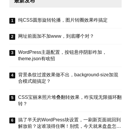
最新发布
纯CSS圆形旋转轮播，图片转圈效果咋搞定
网址前面加不加www，到底哪个对？
WordPress主题配置，按钮悬停阴影咋加，
theme.json有啥招
背景条纹过渡效果做不出，background-size加混
合模式能搞定？
CSS宝丽来照片堆叠翻转效果，咋实现无限循环翻
转？
搞了半天的WordPress块设置，一刷新页面就回到
解放前？这谁顶得住啊！别慌，今天就来盘盘怎么