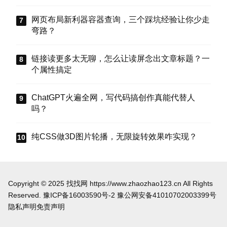
把这些选项值真正存到块属性里，让设置不再“翻
车”。
网页布局新利器容器查询，三个踩坑经验让你少走
弯路？
链接读更多太无聊，怎么让读屏念出文章标题？一
个属性搞定
ChatGPT火遍全网，写代码搞创作真能代替人
吗？
纯CSS做3D图片轮播，无限旋转效果咋实现？
Copyright © 2025 找找网 https://www.zhaozhao123.cn All Rights
Reserved.
豫ICP备16003590号-2
豫公网安备41010702003399号
隐私声明
免责声明