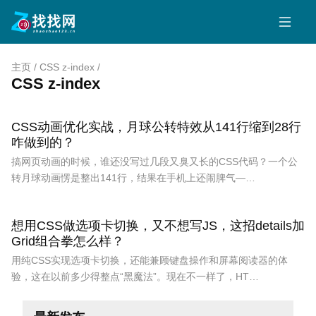
主页
/
CSS z-index
/
CSS z-index
CSS动画优化实战，月球公转特效从141行缩到28行
咋做到的？
搞网页动画的时候，谁还没写过几段又臭又长的CSS代码？一个公
转月球动画愣是整出141行，结果在手机上还闹脾气—…
想用CSS做选项卡切换，又不想写JS，这招details加
Grid组合拳怎么样？
用纯CSS实现选项卡切换，还能兼顾键盘操作和屏幕阅读器的体
验，这在以前多少得整点“黑魔法”。现在不一样了，HT…