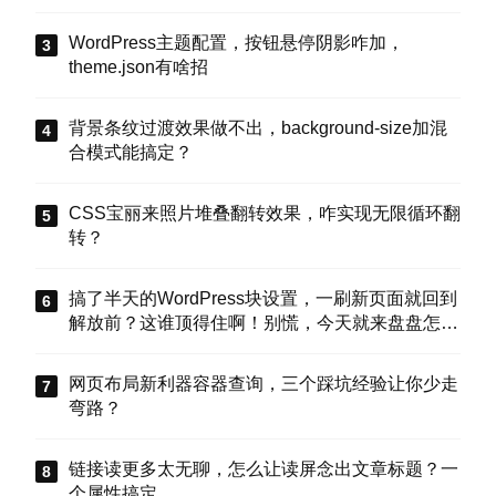
WordPress主题配置，按钮悬停阴影咋加，
theme.json有啥招
背景条纹过渡效果做不出，background-size加混
合模式能搞定？
CSS宝丽来照片堆叠翻转效果，咋实现无限循环翻
转？
搞了半天的WordPress块设置，一刷新页面就回到
解放前？这谁顶得住啊！别慌，今天就来盘盘怎么
把这些选项值真正存到块属性里，让设置不再“翻
车”。
网页布局新利器容器查询，三个踩坑经验让你少走
弯路？
链接读更多太无聊，怎么让读屏念出文章标题？一
个属性搞定