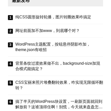
最新发布
纯CSS圆形旋转轮播，图片转圈效果咋搞定
网址前面加不加www，到底哪个对？
WordPress主题配置，按钮悬停阴影咋加，
theme.json有啥招
背景条纹过渡效果做不出，background-size加混
合模式能搞定？
CSS宝丽来照片堆叠翻转效果，咋实现无限循环翻
转？
搞了半天的WordPress块设置，一刷新页面就回到
解放前？这谁顶得住啊！别慌，今天就来盘盘怎么