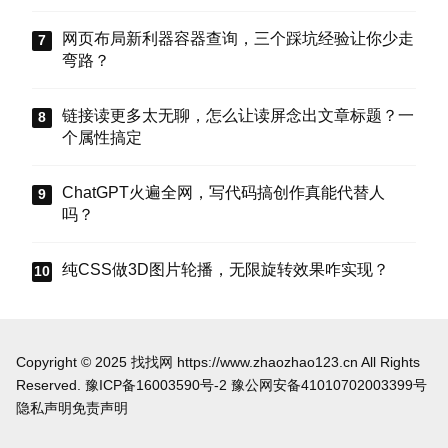
把这些选项值真正存到块属性里，让设置不再“翻
车”。
网页布局新利器容器查询，三个踩坑经验让你少走
弯路？
链接读更多太无聊，怎么让读屏念出文章标题？一
个属性搞定
ChatGPT火遍全网，写代码搞创作真能代替人
吗？
纯CSS做3D图片轮播，无限旋转效果咋实现？
Copyright © 2025 找找网 https://www.zhaozhao123.cn All Rights
Reserved.
豫ICP备16003590号-2
豫公网安备41010702003399号
隐私声明
免责声明