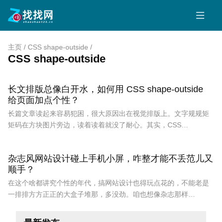
主页
/
CSS shape-outside
/
CSS shape-outside
长文排版总像白开水，如何用 CSS shape-outside
给页面加点个性？
长篇文章读起来容易犯困，很大原因出在视觉排版上。文字规规矩
矩码在方块图片旁边，读着读着就没了耐心。其实，CSS…
杂志风网站设计碰上手机小屏，咋整才能不丢范儿又
顺手？
在这个啥都讲究个性的年代，搞网站设计也得玩点花的，不能老是
一排排方方正正的大盒子堆那，多没劲。咱也想像杂志那样…