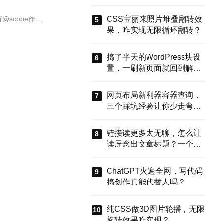
能搞定？
CSS宝丽来照片堆叠翻转效
scope作…
果，咋实现无限循环翻转？
搞了半天的WordPress块设
置，一刷新页面就回到解放
前？这谁顶得住啊！别慌，
今天就来盘盘怎么把这些选
网页布局新利器容器查询，
项值真正存到块属性里，让
三个踩坑经验让你少走弯
设置不再“翻车”。
路？
链接读更多太无聊，怎么让
读屏念出文章标题？一个属
性搞定
ChatGPT火遍全网，写代码
搞创作真能代替人吗？
纯CSS做3D图片轮播，无限
旋转效果咋实现？