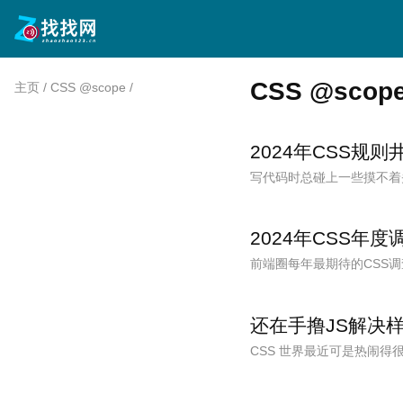
CSS @scop
主页
/
CSS @scope
/
2024年CSS规则
写代码时总碰上一些摸不着
2024年CSS
前端圈每年最期待的CSS
还在手撸JS解决
CSS 世界最近可是热闹