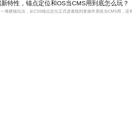
前端新特性，锚点定位和OS当CMS用到底怎么玩？
出一堆硬核玩法，从CSS锚点定位正式进基线到拿操作系统当CMS用，还有@