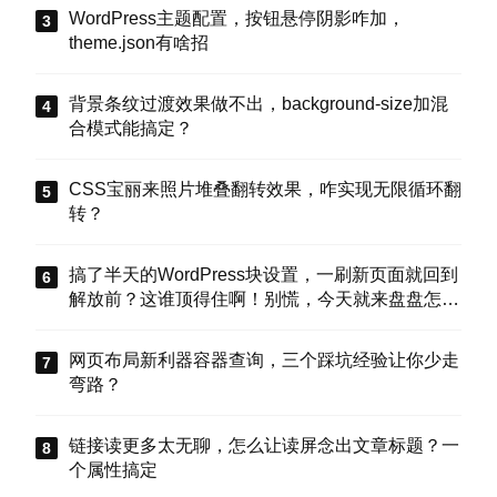
WordPress主题配置，按钮悬停阴影咋加，
theme.json有啥招
背景条纹过渡效果做不出，background-size加混
合模式能搞定？
CSS宝丽来照片堆叠翻转效果，咋实现无限循环翻
转？
搞了半天的WordPress块设置，一刷新页面就回到
解放前？这谁顶得住啊！别慌，今天就来盘盘怎么
把这些选项值真正存到块属性里，让设置不再“翻
车”。
网页布局新利器容器查询，三个踩坑经验让你少走
弯路？
链接读更多太无聊，怎么让读屏念出文章标题？一
个属性搞定