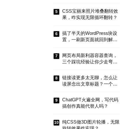
能搞定？
CSS宝丽来照片堆叠翻转效
果，咋实现无限循环翻转？
搞了半天的WordPress块设
置，一刷新页面就回到解放
前？这谁顶得住啊！别慌，
今天就来盘盘怎么把这些选
网页布局新利器容器查询，
项值真正存到块属性里，让
三个踩坑经验让你少走弯
设置不再“翻车”。
路？
链接读更多太无聊，怎么让
读屏念出文章标题？一个属
性搞定
ChatGPT火遍全网，写代码
搞创作真能代替人吗？
纯CSS做3D图片轮播，无限
旋转效果咋实现？