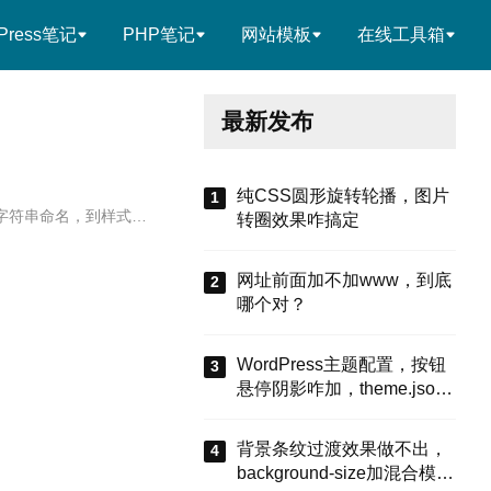
Press笔记
PHP笔记
网站模板
在线工具箱
最新发布
纯CSS圆形旋转轮播，图片
的字符串命名，到样式…
转圈效果咋搞定
网址前面加不加www，到底
哪个对？
WordPress主题配置，按钮
悬停阴影咋加，theme.json
有啥招
背景条纹过渡效果做不出，
background-size加混合模式