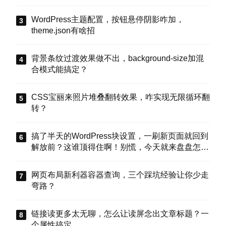
WordPress主题配置，按钮悬停阴影咋加，
theme.json有啥招
背景条纹过渡效果做不出，background-size加混
合模式能搞定？
CSS宝丽来照片堆叠翻转效果，咋实现无限循环翻
转？
搞了半天的WordPress块设置，一刷新页面就回到
解放前？这谁顶得住啊！别慌，今天就来盘盘怎么
把这些选项值真正存到块属性里，让设置不再“翻
车”。
网页布局新利器容器查询，三个踩坑经验让你少走
弯路？
链接读更多太无聊，怎么让读屏念出文章标题？一
个属性搞定