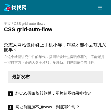
主页
/
CSS grid-auto-flow
/
CSS grid-auto-flow
杂志风网站设计碰上手机小屏，咋整才能不丢范儿又
顺手？
在这个啥都讲究个性的年代，搞网站设计也得玩点花的，不能老是
一排排方方正正的大盒子堆那，多没劲。咱也想像杂志那样…
最新发布
纯CSS圆形旋转轮播，图片转圈效果咋搞定
网址前面加不加www，到底哪个对？