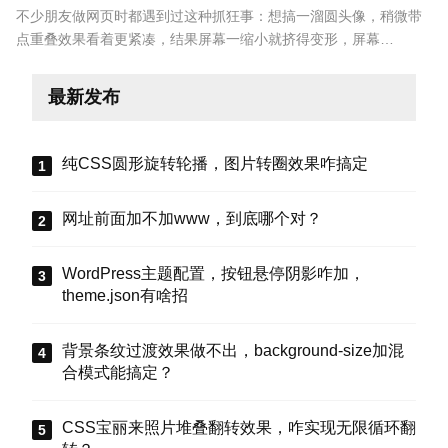
不少朋友做网页时都遇到过这种抓狂事：想搞一溜圆头像，稍微带
点重叠效果看着更紧凑，结果屏幕一缩小就挤得变形，屏幕…
最新发布
纯CSS圆形旋转轮播，图片转圈效果咋搞定
网址前面加不加www，到底哪个对？
WordPress主题配置，按钮悬停阴影咋加，
theme.json有啥招
背景条纹过渡效果做不出，background-size加混
合模式能搞定？
CSS宝丽来照片堆叠翻转效果，咋实现无限循环翻