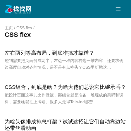
主页
/
CSS flex
/
CSS flex
左右两列等高布局，到底咋搞才靠谱？
碰到需要把页面劈成两半，左边一堆内容右边一堆内容，还要求俩
边高度自动对齐的情况，是不是有点挠头？CSS里折腾这…
CSS组合，到底是啥？为啥大佬们总说它比继承香？
把设计页面这事儿比作做饭，那组合就是准备一堆现成的菜码和调
料，需要啥就往上搁啥。很多人觉得Tailwind那套…
为啥头像排成排总打架？试试这招让它们自动靠边站
还带丝滑动画