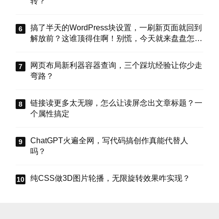
转？
搞了半天的WordPress块设置，一刷新页面就回到
解放前？这谁顶得住啊！别慌，今天就来盘盘怎么
把这些选项值真正存到块属性里，让设置不再“翻
车”。
网页布局新利器容器查询，三个踩坑经验让你少走
弯路？
链接读更多太无聊，怎么让读屏念出文章标题？一
个属性搞定
ChatGPT火遍全网，写代码搞创作真能代替人
吗？
纯CSS做3D图片轮播，无限旋转效果咋实现？