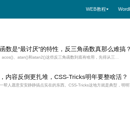
WEB教程
Word
角函数是“最讨厌”的特性，反三角函数真那么难搞
、acos()、atan()和atan2()这些反三角函数到底有啥用，先得从三…
内容反倒更扎堆，CSS-Tricks明年要整啥活？
帮人愿意安安静静搞点实在的东西。CSS-Tricks这地方就是典型，明