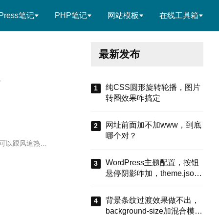
Press笔记
PHP笔记
网站模板
在线工具箱
最新发布
？
纯CSS圆形旋转轮播，图片
转圈效果咋搞定
网址前面加不加www，到底
哪个对？
明可以跟风追热…
WordPress主题配置，按钮
悬停阴影咋加，theme.json
有啥招
背景条纹过渡效果做不出，
background-size加混合模式