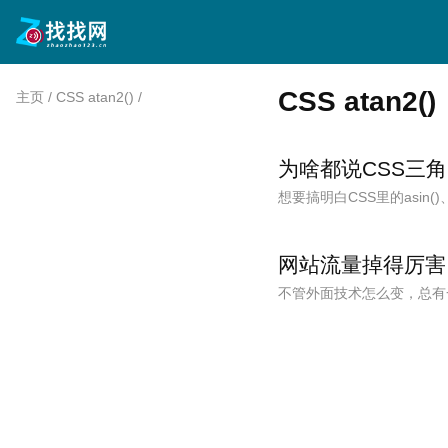
CSS atan2()
主页
/
CSS atan2()
/
为啥都说CSS三
想要搞明白CSS里的asin()
网站流量掉得厉害，
不管外面技术怎么变，总有一