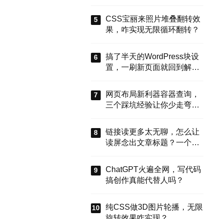
能搞定？
CSS宝丽来照片堆叠翻转效
果，咋实现无限循环翻转？
搞了半天的WordPress块设
置，一刷新页面就回到解放
前？这谁顶得住啊！别慌，
今天就来盘盘怎么把这些选
网页布局新利器容器查询，
项值真正存到块属性里，让
三个踩坑经验让你少走弯
设置不再“翻车”。
路？
链接读更多太无聊，怎么让
读屏念出文章标题？一个属
性搞定
ChatGPT火遍全网，写代码
搞创作真能代替人吗？
纯CSS做3D图片轮播，无限
旋转效果咋实现？