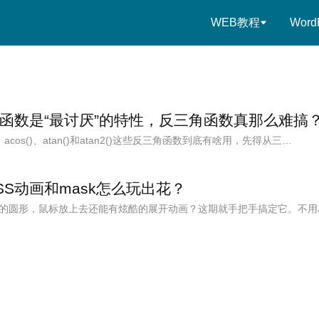
WEB教程
Word
角函数是“最讨厌”的特性，反三角函数真那么难搞
、acos()、atan()和atan2()这些反三角函数到底有啥用，先得从三…
S动画和mask怎么玩出花？
圆形，鼠标放上去还能有炫酷的展开动画？这期就手把手搞定它。不用Java