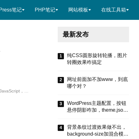
Press笔记
PHP笔记
网站模板
在线工具箱
最新发布
？
纯CSS圆形旋转轮播，图片
转圈效果咋搞定
网址前面加不加www，到底
哪个对？
Script，…
WordPress主题配置，按钮
悬停阴影咋加，theme.json
有啥招
背景条纹过渡效果做不出，
background-size加混合模式