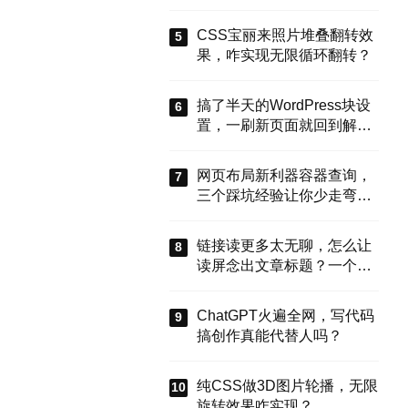
能搞定？
CSS宝丽来照片堆叠翻转效
果，咋实现无限循环翻转？
搞了半天的WordPress块设
置，一刷新页面就回到解放
前？这谁顶得住啊！别慌，
今天就来盘盘怎么把这些选
网页布局新利器容器查询，
项值真正存到块属性里，让
三个踩坑经验让你少走弯
设置不再“翻车”。
路？
链接读更多太无聊，怎么让
读屏念出文章标题？一个属
性搞定
ChatGPT火遍全网，写代码
搞创作真能代替人吗？
纯CSS做3D图片轮播，无限
旋转效果咋实现？