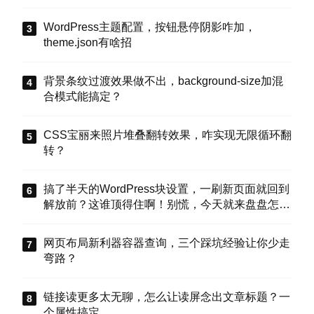
WordPress主题配置，按钮悬停阴影咋加，
theme.json有啥招
背景条纹过渡效果做不出，background-size加混
合模式能搞定？
CSS宝丽来照片堆叠翻转效果，咋实现无限循环翻
转？
搞了半天的WordPress块设置，一刷新页面就回到
解放前？这谁顶得住啊！别慌，今天就来盘盘怎么
把这些选项值真正存到块属性里，让设置不再“翻
车”。
网页布局新利器容器查询，三个踩坑经验让你少走
弯路？
链接读更多太无聊，怎么让读屏念出文章标题？一
个属性搞定