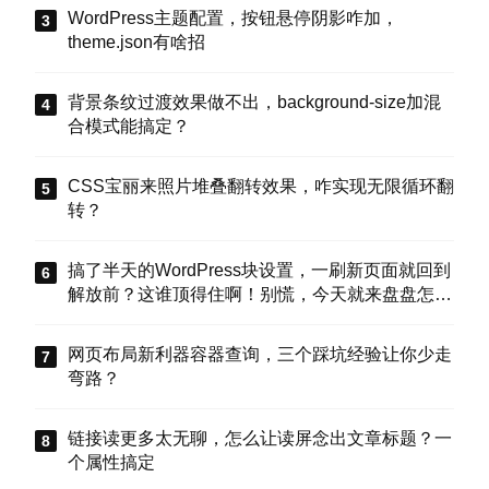
WordPress主题配置，按钮悬停阴影咋加，
theme.json有啥招
背景条纹过渡效果做不出，background-size加混
合模式能搞定？
CSS宝丽来照片堆叠翻转效果，咋实现无限循环翻
转？
搞了半天的WordPress块设置，一刷新页面就回到
解放前？这谁顶得住啊！别慌，今天就来盘盘怎么
把这些选项值真正存到块属性里，让设置不再“翻
车”。
网页布局新利器容器查询，三个踩坑经验让你少走
弯路？
链接读更多太无聊，怎么让读屏念出文章标题？一
个属性搞定