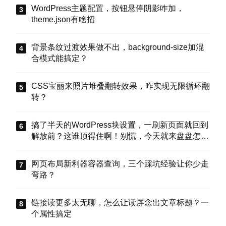
WordPress主题配置，按钮悬停阴影咋加，
theme.json有啥招
背景条纹过渡效果做不出，background-size加混
合模式能搞定？
CSS宝丽来照片堆叠翻转效果，咋实现无限循环翻
转？
搞了半天的WordPress块设置，一刷新页面就回到
解放前？这谁顶得住啊！别慌，今天就来盘盘怎么
把这些选项值真正存到块属性里，让设置不再“翻
车”。
网页布局新利器容器查询，三个踩坑经验让你少走
弯路？
链接读更多太无聊，怎么让读屏念出文章标题？一
个属性搞定