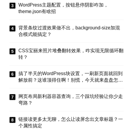
WordPress主题配置，按钮悬停阴影咋加，
theme.json有啥招
背景条纹过渡效果做不出，background-size加混
合模式能搞定？
CSS宝丽来照片堆叠翻转效果，咋实现无限循环翻
转？
搞了半天的WordPress块设置，一刷新页面就回到
解放前？这谁顶得住啊！别慌，今天就来盘盘怎么
把这些选项值真正存到块属性里，让设置不再“翻
车”。
网页布局新利器容器查询，三个踩坑经验让你少走
弯路？
链接读更多太无聊，怎么让读屏念出文章标题？一
个属性搞定