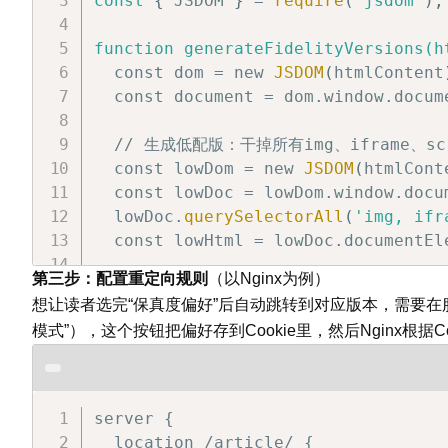
const
{
 JSDOM 
}
 = 
require
(
'jsdom'
)
;
function generateFidelityVersions(h
  const dom = new 
JSDOM
(
htmlContent
  const document = dom.window.docum
  // 生成低配版：干掉所有img、iframe、scr
  const lowDom = new 
JSDOM
(
htmlCont
  const lowDoc = lowDom.window.docu
  lowDoc.
querySelectorAll
(
'img, ifr
  const lowHtml = lowDoc.documentEl
第三步：配置重定向规则
（以Nginx为例）
  // 生成中配版：保留img但去掉懒加载和复杂
想让读者选完“保真度偏好”后自动跳转到对应版本，需要在
  const medDom = new 
JSDOM
(
htmlCont
模式”），这个按钮把偏好存到Cookie里，然后Nginx根据C
  const medDoc = medDom.window.docu
  medDoc.
querySelectorAll
(
'[loading
  // 内联一个极简样式

  const style = medDoc.
createElemen
server {

  style.textContent = 
'body
{
font-
  location /article/ {
