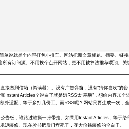
简易信息聚合），简单说就是个内容打包小推车。网站把新文章标题、摘要、链
刷遍所有订阅源。不用挨个点开网站，更不用被算法推荐喂翔。关
直接塞到信箱（阅读器）。没有广告弹窗，没有“猜你喜欢”的套
tant Articles？说白了就是嫌RSS太“寒酸”，想给内容加个
额外适配，等于多打几份工。而RSS呢？网站只要生成一次，
，谁路过谁撕一张带走。如果用Instant Articles，等于给
规矩装修。现在脸书把后门焊死了，花大价钱装修的全白干。