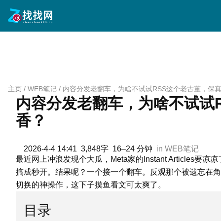
跳
至
内
容
主页
/
WEB笔记
/
内容分发老翻车，为啥不试试RSS这个老古董，保
内容分发老翻车，为啥不试试
香？
2026-4-4 14:41
3,848字
16–24 分钟
in
WEB笔记
最近网上冲浪发现个大瓜，Meta家的Instant Artic
搞成秒开。结果呢？一个接一个翻车。反观那个被遗忘在角落
切换的神操作，这下子摸鱼看文可太爽了。
目录