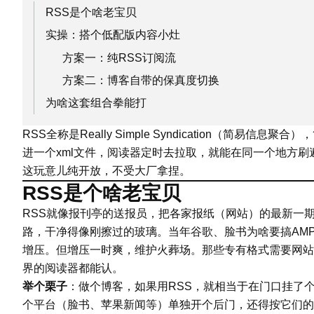
RSS是个啥老宝贝
实操：搭个低配版内容小灶
方案一：纯RSS订阅流
方案二：博客自带的保真度切换
为啥这套组合拳能打
RSS全称是Really Simple Syndication（
进一个xml文件，阅读器定时去拉取，就能在同一个地方
这玩意儿纯开放，不受大厂拿捏。
RSS是个啥老宝贝
RSS就像报刊亭的送报员，把各家报纸（网站）的最新一期
路，干净得像刚擦过的玻璃。当年谷歌、脸书为啥要搞AMP和Ins
增压。但增压一时爽，维护火葬场。那些专有格式需要网站
界的阅读器都能认。
举个栗子
：做个博客，如果用RSS，就相当于在门口挂了个公告板
个平台（脸书、苹果新闻等）单独开个后门，还得按它们的