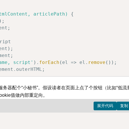
tmlContent, articlePath)
{
)
;
ent
;
ipt

ent
)
;
ment
;
ame, script'
)
.
forEach
(
el => el.
remove
(
)
)
;
ement.outerHTML
;
样式

服务器配个“小秘书”。假设读者在页面上点了个按钮（比如“低流
ent
)
;
ookie值做内部重定向。
ment
;
="lazy"]'
)
.
forEach
(
el => el.
removeAttribute
(
'
t
(
'style'
)
;
family
:
 sans-serif
;
max-width
:
 800px
;
margin
: