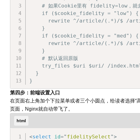
  medDoc.head.
appendChild
(
style
)
;
    # 如果Cookie里有 fidelity=low，就去
  const medHtml = medDoc.documentEl
    if ($cookie_fidelity = "low") {

      rewrite ^/article/(.*)/$ /art
// 写入文件

    }

  const fidelityDir = `$
{
articlePat
    if ($cookie_fidelity = "med") {

fs.mkdirSync(`$
{
fidelityDir
}
/low`
      rewrite ^/article/(.*)/$ /art
fs.mkdirSync(`$
{
fidelityDir
}
/med`
    }

fs.writeFileSync(`$
{
fidelityDir
}
/
    # 默认返回原版

fs.writeFileSync(`$
{
fidelityDir
}
/
    try_files $uri $uri/ /index.html
}
  }

}
第四步：前端设置入口
在页面右上角加个下拉菜单或者三个小圆点，给读者选择“高清”、“
页面，Nginx就自动带飞了。
html
<
select
id
=
"
fidelitySelect
"
>