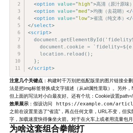
<
option
value
=
"
high
"
>
高清（原汁原味
<
option
value
=
"
med
"
>
均衡（去花哨）
</
<
option
value
=
"
low
"
>
省流（纯文本）
</
</
select
>
<
script
>
  document.getElementById('fidelity
    document.cookie = `fidelity=${e
    location.reload();

</
script
>
注意几个关键点
：构建时千万别把低配版里的图片链接全删
法是把img标签替换成文字描述（从alt属性里取）。另外，Ngi
但上面的写法对小白最友好。还有个坑：Cookie设置pat
https://example.com/artic
效果展示
：假设访问
之前在设置里选了“省流”，再点任何文章，URL不变，但
字，加载速度快得像坐火箭。对于在火车上或者用流量包月
为啥这套组合拳能打