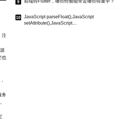
前端转Flutter，哪些经验能带走哪些得重学？
JavaScript parseFloat(),JavaScript
setAttribute(),JavaScript
querySelectorAll(),CSS flex,CSS position
，注
absolute,CSS实现重叠条形图,JavaScript动态
设置条形高度,HTML语义化描述列表,
源
栏也
。
，
服务
累。
定