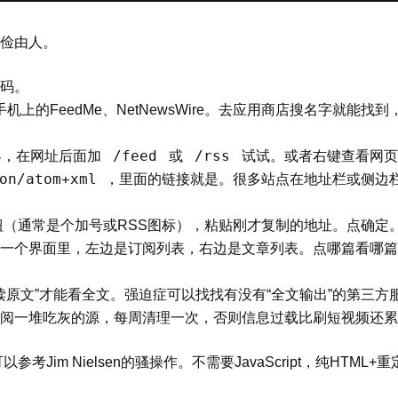
俭由人。
码。
或手机上的FeedMe、NetNewsWire。去应用商店搜名字就能找到
/feed
/rss
客，在网址后面加
或
试试。或者右键查看网页
on/atom+xml
，里面的链接就是。很多站点在地址栏或侧边
按钮（通常是个加号或RSS图标），粘贴刚才复制的地址。点确定
一个界面里，左边是订阅列表，右边是文章列表。点哪篇看哪篇
读原文”才能看全文。强迫症可以找找有没有“全文输出”的第三方
别订阅一堆吃灰的源，每周清理一次，否则信息过载比刷短视频还
im Nielsen的骚操作。不需要JavaScript，纯HTML+重