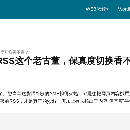
WEB教程
Word
真度切换香不香？
RSS这个老古董，保真度切换香
les要凉凉了。想当年这货跟谷歌的AMP掐得火热，都是想把网页内容扒层
的RSS，才是真正的yyds。再加上有人搞出了内容“保真度”手