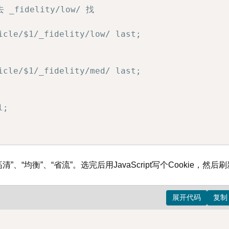
 _fidelity/low/ 找

ement.outerHTML
;
icle/$1/_fidelity/low/ last;

h
}
/_fidelity`
;
,
{
recursive
:
 true 
}
)
;
icle/$1/_fidelity/med/ last;

,
{
recursive
:
 true 
}
)
;
low/index.html`
,
 lowHtml
)
;
med/index.html`
,
 medHtml
)
;
;

均衡”、“省流”。选完后用JavaScript写个Cookie，然后刷