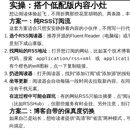
实操：搭个低配版内容小灶
想让阅读体验起飞，不用折腾那些花里胡哨的。两条路，丰
方案一：纯RSS订阅流
这套方案适合只想安安静静看内容的小伙伴，不用写一行代
选个RSS阅读器
：推荐开源的Fluent Reader（电脑端）
意别下成山寨版。
找网站的RSS地址
：打开想订阅的网站，比如某个技术博
application/rss+xml
applicati
代码，搜索
或
有个橙色的wifi图标，点一下复制链接。
扔进阅读器
：打开阅读器，找到“添加订阅”或“添加源”的
坐等更新
：阅读器会自动每隔一段时间去拉取新内容。在同
没有干扰元素。
在这过程中可能会踩坑
：有的网站RSS只输出摘要，点“阅
（比如RSSHub），但那些服务有时会挂。另外注意，
方案二：博客自带的保真度切换
如果自己是站长，想给读者提供“高清”和“省流”两种模式，可以参考J
向搞定。