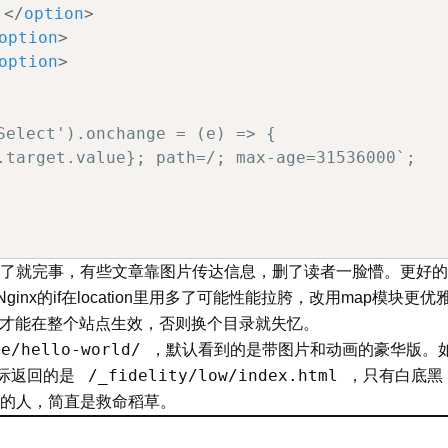
）
</
option
>
option
>
option
>
Select').onchange = (e) => {

.target.value}; path=/; max-age=31536000`;

了就完事，有些文章靠图片传达信息，删了读者一脸懵。更好的
nx的if在location里用多了可能性能拉胯，改用map模块更优
h=/才能在整个站点生效，否则换个目录就失忆。
le/hello-world/
，默认看到的是带图片和动画的豪华版。
/_fidelity/low/index.html
实际返回的是
，只有白底黑
的人，简直是救命稻草。