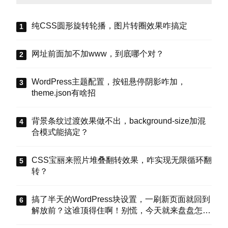
纯CSS圆形旋转轮播，图片转圈效果咋搞定
网址前面加不加www，到底哪个对？
WordPress主题配置，按钮悬停阴影咋加，
theme.json有啥招
背景条纹过渡效果做不出，background-size加混
合模式能搞定？
CSS宝丽来照片堆叠翻转效果，咋实现无限循环翻
转？
搞了半天的WordPress块设置，一刷新页面就回到
解放前？这谁顶得住啊！别慌，今天就来盘盘怎么
把这些选项值真正存到块属性里，让设置不再“翻