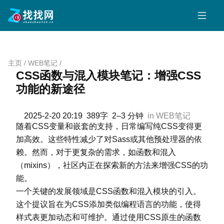
跳
至
内
容
主页
/
WEB笔记
/
CSS函数与混入模块笔记：增强CSS功能的新途径
CSS函数与混入模块笔记：增强CSS
功能的新途径
2025-2-20 20:19
389字
2–3 分钟
in
WEB笔记
随着CSS变量和嵌套的支持，日常编写纯CSS变得更
加高效。这些特性减少了对Sass或其他预处理器的依
赖。然而，对于更复杂的需求，如函数和混入
（mixins），社区内正在探索新的方法来增强CSS的功
能。
一个关键的发展领域是CSS函数和混入模块的引入。
这个提议旨在为CSS添加类似编程语言的功能，使得
样式表更加动态和可维护。通过使用CSS原生的函数