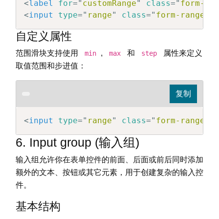
<
label
for
=
"
customRange
"
class
=
"
form-la
<
input
type
=
"
range
"
class
=
"
form-range
"
自定义属性
范围滑块支持使用
,
和
属性来定义
min
max
step
取值范围和步进值：
<
input
type
=
"
range
"
class
=
"
form-range
"
6. Input group (输入组)
输入组允许你在表单控件的前面、后面或前后同时添加
额外的文本、按钮或其它元素，用于创建复杂的输入控
件。
基本结构