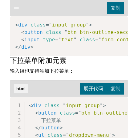
<
div
class
=
"
input-group
"
>
<
button
class
=
"
btn btn-outline-second
<
input
type
=
"
text
"
class
=
"
form-contro
</
div
>
下拉菜单附加元素
输入组也支持添加下拉菜单：
html
<
div
class
=
"
input-group
"
>
<
button
class
=
"
btn btn-outline-se
    下拉菜单

</
button
>
<
ul
class
=
"
dropdown-menu
"
>