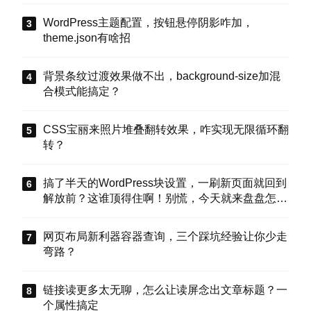
WordPress主题配置，按钮悬停阴影咋加，
theme.json有啥招
背景条纹过渡效果做不出，background-size加混
合模式能搞定？
CSS宝丽来照片堆叠翻转效果，咋实现无限循环翻
转？
搞了半天的WordPress块设置，一刷新页面就回到
解放前？这谁顶得住啊！别慌，今天就来盘盘怎么
把这些选项值真正存到块属性里，让设置不再“翻
车”。
网页布局新利器容器查询，三个踩坑经验让你少走
弯路？
链接读更多太无聊，怎么让读屏念出文章标题？一
个属性搞定