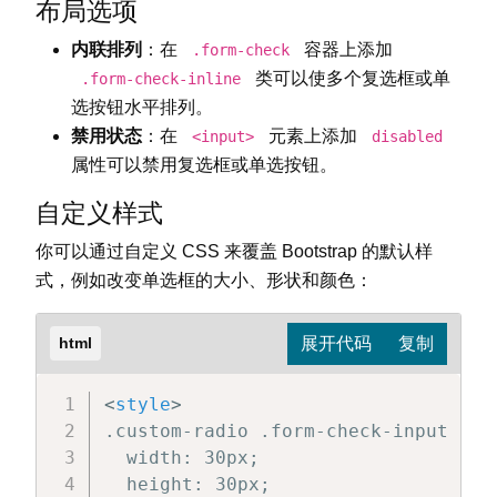
布局选项
</
div
>
内联排列
：在
容器上添加
.form-check
类可以使多个复选框或单
.form-check-inline
选按钮水平排列。
禁用状态
：在
元素上添加
<input>
disabled
属性可以禁用复选框或单选按钮。
自定义样式
你可以通过自定义 CSS 来覆盖 Bootstrap 的默认样
式，例如改变单选框的大小、形状和颜色：
html
<
style
>
.custom-radio .form-check-input {

  width: 30px;

  height: 30px;
