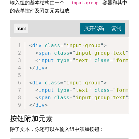
输入组的基本结构由一个
容器和其中
.input-group
的表单控件及附加元素组成：
html
<
div
class
=
"
input-group
"
>
<
span
class
=
"
input-group-text
"
>
@
<
<
input
type
=
"
text
"
class
=
"
form-co
</
div
>
<
div
class
=
"
input-group
"
>
<
input
type
=
"
text
"
class
=
"
form-co
<
span
class
=
"
input-group-text
"
>
@e
</
div
>
按钮附加元素
除了文本，你还可以在输入组中添加按钮：