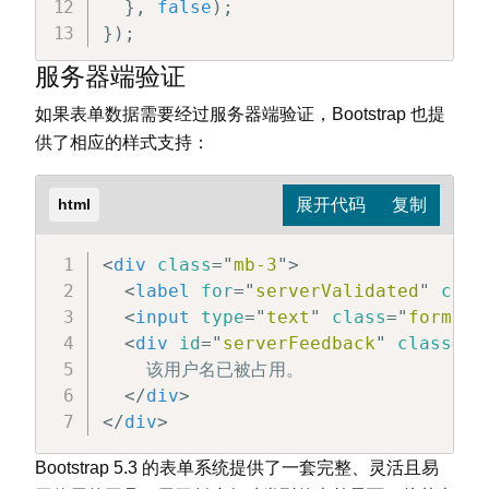
}
,
false
)
;
}
)
;
服务器端验证
如果表单数据需要经过服务器端验证，Bootstrap 也提
供了相应的样式支持：
html
<
div
class
=
"
mb-3
"
>
<
label
for
=
"
serverValidated
"
clas
<
input
type
=
"
text
"
class
=
"
form-co
<
div
id
=
"
serverFeedback
"
class
=
"
i
    该用户名已被占用。

</
div
>
</
div
>
Bootstrap 5.3 的表单系统提供了一套完整、灵活且易