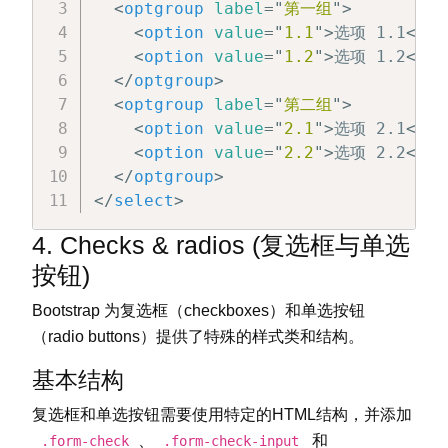
<
optgroup
label
=
"
第一组
"
>
<
option
value
=
"
1.1
"
>
选项 1.1
</
op
<
option
value
=
"
1.2
"
>
选项 1.2
</
op
</
optgroup
>
<
optgroup
label
=
"
第二组
"
>
<
option
value
=
"
2.1
"
>
选项 2.1
</
op
<
option
value
=
"
2.2
"
>
选项 2.2
</
op
</
optgroup
>
</
select
>
4. Checks & radios (复选框与单选
按钮)
Bootstrap 为复选框（checkboxes）和单选按钮
（radio buttons）提供了特殊的样式类和结构。
基本结构
复选框和单选按钮需要使用特定的HTML结构，并添加
、
和
.form-check
.form-check-input