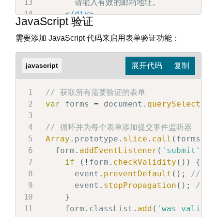
      请输入有效的邮箱地址。

</
div
>
JavaScript 验证
</
div
>
<
div
class
=
"
mb-3
"
>
需要添加 JavaScript 代码来启用表单验证功能：
<
div
class
=
"
form-check
"
>
<
input
class
=
"
form-check-inpu
javascript
<
label
class
=
"
form-check-labe
<
div
class
=
"
invalid-feedback
"
// 获取所有需要验证的表单
        您必须同意条款才能提交。

var
 forms 
=
 document
.
querySelectorA
</
div
>
</
div
>
// 循环并为每个表单添加提交事件监听器
</
div
>
Array
.
prototype
.
slice
.
call
(
forms
)
.
f
<
button
class
=
"
btn btn-primary
"
t
  form
.
addEventListener
(
'submit'
,
f
</
form
>
if
(
!
form
.
checkValidity
(
)
)
{
      event
.
preventDefault
(
)
;
// 
      event
.
stopPropagation
(
)
;
// 
}
    form
.
classList
.
add
(
'was-validat