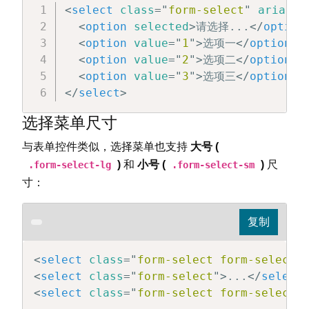
<
select
class
=
"
form-select
"
aria-la
<
option
selected
>
请选择...
</
option
<
option
value
=
"
1
"
>
选项一
</
option
>
<
option
value
=
"
2
"
>
选项二
</
option
>
<
option
value
=
"
3
"
>
选项三
</
option
>
</
select
>
选择菜单尺寸
与表单控件类似，选择菜单也支持
大号 (
)
和
小号 (
)
尺
.form-select-lg
.form-select-sm
寸：
<
select
class
=
"
form-select form-select-
<
select
class
=
"
form-select
"
>
...
</
select
<
select
class
=
"
form-select form-select-