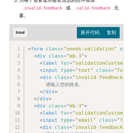
为每个需要显示验证信息的控件添加
或
元
.invalid-feedback
.valid-feedback
素。
html
<
form
class
=
"
needs-validation
"
nova
<
div
class
=
"
mb-3
"
>
<
label
for
=
"
validationCustom01
"
<
input
type
=
"
text
"
class
=
"
form-
<
div
class
=
"
invalid-feedback
"
>
      请输入您的姓名。

</
div
>
</
div
>
<
div
class
=
"
mb-3
"
>
<
label
for
=
"
validationCustom02
"
<
input
type
=
"
email
"
class
=
"
form
<
div
class
=
"
invalid-feedback
"
>