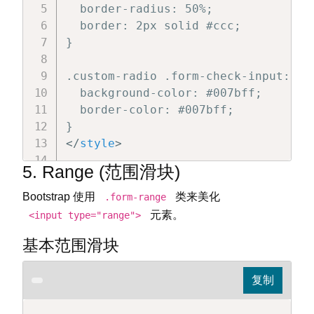
  border-radius: 50%;

  border: 2px solid #ccc;

}

.custom-radio .form-check-input:chec
  background-color: #007bff;

  border-color: #007bff;

</
style
>
5. Range (范围滑块)
<
div
class
=
"
form-check custom-radio
<
input
class
=
"
form-check-input
"
t
Bootstrap 使用
类来美化
.form-range
<
label
class
=
"
form-check-label
"
f
元素。
<input type="range">
    自定义单选框

基本范围滑块
</
label
>
</
div
>