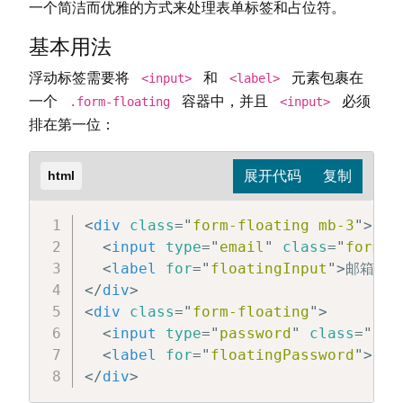
一个简洁而优雅的方式来处理表单标签和占位符。
基本用法
浮动标签需要将
和
元素包裹在
<input>
<label>
一个
容器中，并且
必须
.form-floating
<input>
排在第一位：
html
<
div
class
=
"
form-floating mb-3
"
>
<
input
type
=
"
email
"
class
=
"
form-c
<
label
for
=
"
floatingInput
"
>
邮箱地址
</
div
>
<
div
class
=
"
form-floating
"
>
<
input
type
=
"
password
"
class
=
"
for
<
label
for
=
"
floatingPassword
"
>
密码
</
div
>