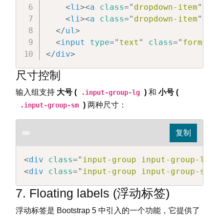
<
li
>
<
a
class
=
"
dropdown-item
"
hr
<
li
>
<
a
class
=
"
dropdown-item
"
hr
</
ul
>
<
input
type
=
"
text
"
class
=
"
form-co
</
div
>
尺寸控制
输入组支持
大号 (
)
和
小号 (
.input-group-lg
)
两种尺寸：
.input-group-sm
<
div
class
=
"
input-group input-group-lg
"
<
div
class
=
"
input-group input-group-sm
"
7. Floating labels (浮动标签)
浮动标签是 Bootstrap 5 中引入的一个功能，它提供了