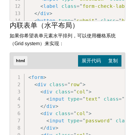
<
label
class
=
"
form-check-label
"
</
div
>
<
button
type
=
"
submit
"
class
=
"
btn 
内联表单（水平布局）
</
form
>
如果你希望表单元素水平排列，可以使用栅格系统
（Grid system）来实现：
html
<
form
>
<
div
class
=
"
row
"
>
<
div
class
=
"
col
"
>
<
input
type
=
"
text
"
class
=
"
for
</
div
>
<
div
class
=
"
col
"
>
<
input
type
=
"
password
"
class
=
</
div
>