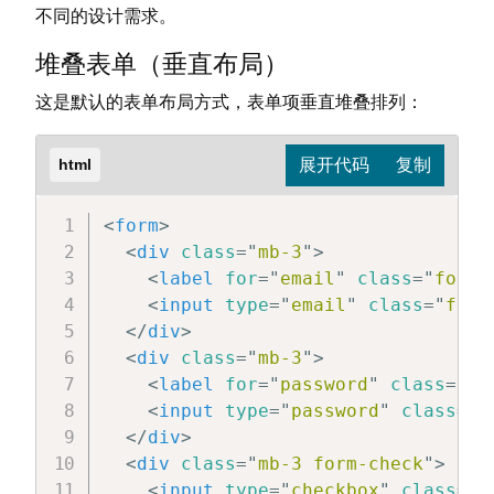
不同的设计需求。
堆叠表单（垂直布局）
这是默认的表单布局方式，表单项垂直堆叠排列：
html
<
form
>
<
div
class
=
"
mb-3
"
>
<
label
for
=
"
email
"
class
=
"
form-
<
input
type
=
"
email
"
class
=
"
form
</
div
>
<
div
class
=
"
mb-3
"
>
<
label
for
=
"
password
"
class
=
"
fo
<
input
type
=
"
password
"
class
=
"
f
</
div
>
<
div
class
=
"
mb-3 form-check
"
>
<
input
type
=
"
checkbox
"
class
=
"
f