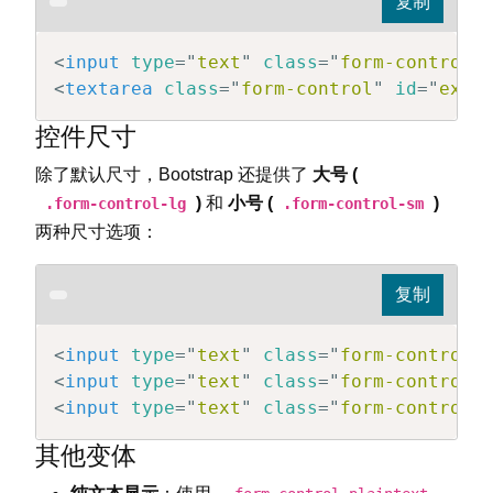
<
input
type
=
"
text
"
class
=
"
form-control
"
<
textarea
class
=
"
form-control
"
id
=
"
exam
控件尺寸
除了默认尺寸，Bootstrap 还提供了
大号 (
)
和
小号 (
)
.form-control-lg
.form-control-sm
两种尺寸选项：
<
input
type
=
"
text
"
class
=
"
form-control 
<
input
type
=
"
text
"
class
=
"
form-control
"
<
input
type
=
"
text
"
class
=
"
form-control 
其他变体